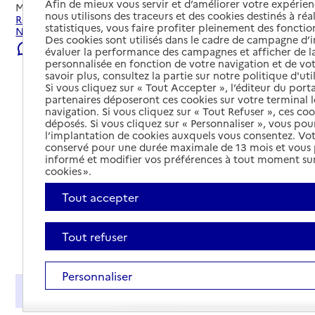
Afin de mieux vous servir et d’améliorer votre expérienc
Mis à jour le
06/08/2026
nous utilisons des traceurs et des cookies destinés à réal
Rechercher les établissements et services autour de San-
statistiques, vous faire profiter pleinement des fonction
Nicolao.
Des cookies sont utilisés dans le cadre de campagne d
Signaler une erreur
évaluer la performance des campagnes et afficher de la
personnalisée en fonction de votre navigation et de vot
savoir plus, consultez la partie sur notre politique d'uti
Si vous cliquez sur « Tout Accepter », l’éditeur du porta
partenaires déposeront ces cookies sur votre terminal l
navigation. Si vous cliquez sur « Tout Refuser », ces co
déposés. Si vous cliquez sur « Personnaliser », vous pou
l’implantation de cookies auxquels vous consentez. Vot
conservé pour une durée maximale de 13 mois et vous
informé et modifier vos préférences à tout moment sur
cookies ».
Tout accepter
Tout refuser
Tout déplier
Personnaliser
Présentation