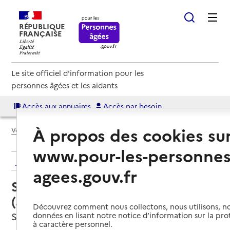
RÉPUBLIQUE
FRANÇAISE
Le site officiel d'information pour les
personnes âgées et les aidants
Accès aux annuaires
Accès par besoin
À propos des cookies su
Voir le fil d’Ariane
www.pour-les-personnes
Retour aux résultats de l'annuaire
agees.gouv.fr
Service autonomie à domicile
(aide) – Services ADMR
Découvrez comment nous collectons, nous utilisons, no
San-Nicolao, HAUTE-CORSE
données en lisant notre notice d’information sur la pr
à caractère personnel.