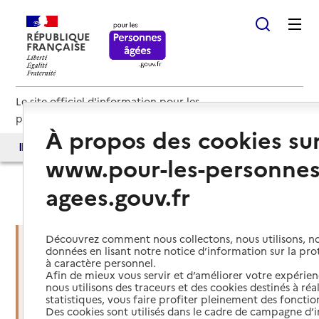
RÉPUBLIQUE
FRANÇAISE
Le site officiel d'information pour les
personnes âgées et les aidants
À propos des cookies su
Accès aux annuaires
Accès par besoin
www.pour-les-personnes
agees.gouv.fr
Haut de page
Découvrez comment nous collectons, nous utilisons, no
données en lisant notre notice d’information sur la pr
à caractère personnel.
Vous êtes dans une situation
Afin de mieux vous servir et d’améliorer votre expérienc
d’urgence ?
nous utilisons des traceurs et des cookies destinés à réal
statistiques, vous faire profiter pleinement des fonction
Des cookies sont utilisés dans le cadre de campagne d
Mettre en place des services d'aide et de