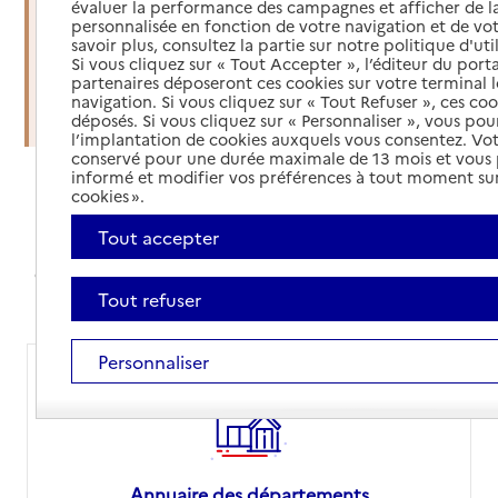
évaluer la performance des campagnes et afficher de la
soins à domicile
personnalisée en fonction de votre navigation et de vot
savoir plus, consultez la partie sur notre politique d'uti
Si vous cliquez sur « Tout Accepter », l’éditeur du porta
Organiser une sortie d'hospitalisation
partenaires déposeront ces cookies sur votre terminal l
navigation. Si vous cliquez sur « Tout Refuser », ces co
Trouver un établissement d'accueil
déposés. Si vous cliquez sur « Personnaliser », vous pou
l’implantation de cookies auxquels vous consentez. Vot
conservé pour une durée maximale de 13 mois et vous
informé et modifier vos préférences à tout moment sur
cookies ».
Annuaires et comparateur de prix
Tout accepter
Avec nos annuaires, simplifiez vos recherches,
comparez les prix des EHPAD ou orientez-vous sur le
site de votre département pour vos démarches
Tout refuser
Personnaliser
Annuaire des départements