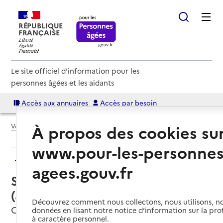
RÉPUBLIQUE
FRANÇAISE
Le site officiel d'information pour les
personnes âgées et les aidants
Accès aux annuaires
Accès par besoin
À propos des cookies su
Voir le fil d’Ariane
www.pour-les-personnes
Retour aux résultats de l'annuaire
agees.gouv.fr
Service autonomie à domicile
(aide) – Services ADMR
Découvrez comment nous collectons, nous utilisons, no
Corte, HAUTE-CORSE
données en lisant notre notice d’information sur la pr
à caractère personnel.