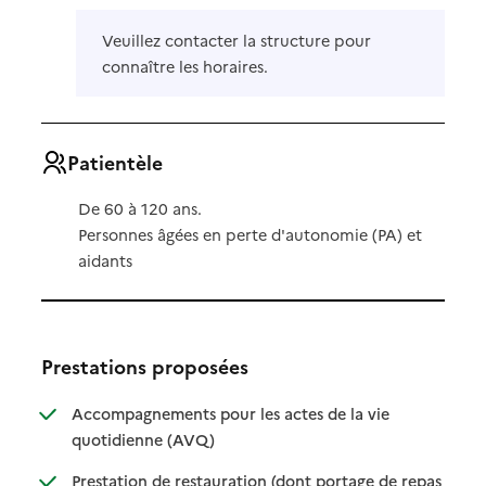
Veuillez contacter la structure pour
connaître les horaires.
Patientèle
De 60 à 120 ans.
Personnes âgées en perte d'autonomie (PA) et
aidants
Prestations proposées
Accompagnements pour les actes de la vie
: disponible
: non disponible
quotidienne (AVQ)
Prestation de restauration (dont portage de repas