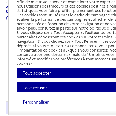
Afin de mieux vous servir et d’améliorer votre expérienc
Mis à jour le
22/07/2026
nous utilisons des traceurs et des cookies destinés à réal
Rechercher les établissements et services autour de Sari-
statistiques, vous faire profiter pleinement des fonction
Solenzara.
Des cookies sont utilisés dans le cadre de campagne d
Signaler une erreur
évaluer la performance des campagnes et afficher de la
personnalisée en fonction de votre navigation et de vot
savoir plus, consultez la partie sur notre politique d'uti
Si vous cliquez sur « Tout Accepter », l’éditeur du porta
partenaires déposeront ces cookies sur votre terminal l
navigation. Si vous cliquez sur « Tout Refuser », ces co
déposés. Si vous cliquez sur « Personnaliser », vous pou
l’implantation de cookies auxquels vous consentez. Vot
conservé pour une durée maximale de 13 mois et vous
informé et modifier vos préférences à tout moment sur
cookies ».
Tout accepter
Tout refuser
Tout déplier
Personnaliser
Présentation