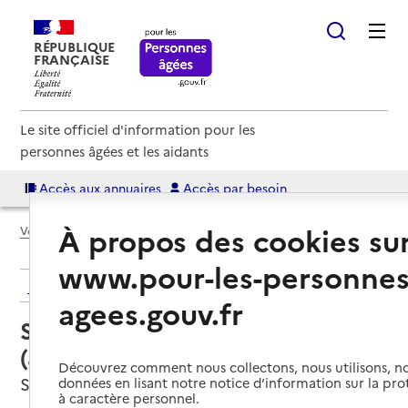
RÉPUBLIQUE
FRANÇAISE
Le site officiel d'information pour les
personnes âgées et les aidants
Accès aux annuaires
Accès par besoin
À propos des cookies su
Voir le fil d’Ariane
www.pour-les-personnes
Retour aux résultats de l'annuaire
agees.gouv.fr
Service autonomie à domicile
(aide) – 04 20 04 35 88
Découvrez comment nous collectons, nous utilisons, no
Sari-Solenzara, CORSE-DU-SUD
données en lisant notre notice d’information sur la pr
à caractère personnel.