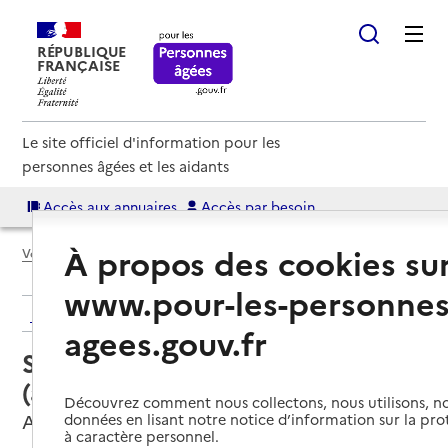
RÉPUBLIQUE
FRANÇAISE
Le site officiel d'information pour les
personnes âgées et les aidants
Accès aux annuaires
Accès par besoin
À propos des cookies su
Voir le fil d’Ariane
www.pour-les-personnes
Retour aux résultats de l'annuaire
agees.gouv.fr
Service autonomie à domicile
(aide) – Aiutu In Casa
Découvrez comment nous collectons, nous utilisons, no
Ajaccio, CORSE-DU-SUD
données en lisant notre notice d’information sur la pr
à caractère personnel.