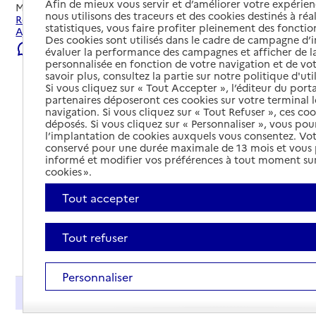
Afin de mieux vous servir et d’améliorer votre expérienc
Mis à jour le
22/07/2026
nous utilisons des traceurs et des cookies destinés à réal
Rechercher les établissements et services autour de
statistiques, vous faire profiter pleinement des fonction
Ajaccio.
Des cookies sont utilisés dans le cadre de campagne d
Signaler une erreur
évaluer la performance des campagnes et afficher de la
personnalisée en fonction de votre navigation et de vot
savoir plus, consultez la partie sur notre politique d'uti
Si vous cliquez sur « Tout Accepter », l’éditeur du porta
partenaires déposeront ces cookies sur votre terminal l
navigation. Si vous cliquez sur « Tout Refuser », ces co
déposés. Si vous cliquez sur « Personnaliser », vous pou
l’implantation de cookies auxquels vous consentez. Vot
conservé pour une durée maximale de 13 mois et vous
informé et modifier vos préférences à tout moment sur
cookies ».
Tout accepter
Tout refuser
Tout déplier
Personnaliser
Présentation