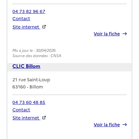
04 73 82 96 67
Contact
Site internet
Rapport HAS
Voir la fiche
Mis à jour le : 30/04/2026
Source des données : CNSA
CLIC Billom
Adresse
21 rue Saint-Loup
63160
-
Billom
04 73 60 48 85
Contact
Site internet
Rapport HAS
Voir la fiche