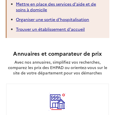
Mettre en place des services d'aide et de
04 73 15 01 90
soins à domicile
Contact
Site internet
Organiser une sortie d'hospitalisation
Rapport HAS
Voir la fiche
Trouver un établissement d'accueil
Mis à jour le : 30/04/2026
Source des données : CNSA
CLIC Issoire
Annuaires et comparateur de prix
Adresse
11 rue d'Espagnon
Avec nos annuaires, simplifiez vos recherches,
comparez les prix des EHPAD ou orientez-vous sur le
63500
-
Issoire
site de votre département pour vos démarches
04 73 89 67 38
Contact
Site internet
Rapport HAS
Voir la fiche
Mis à jour le : 30/04/2026