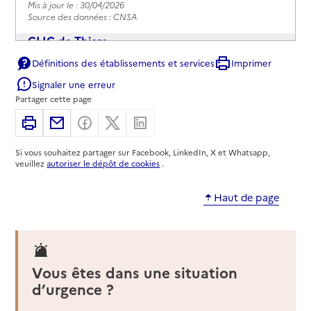
Mis à jour le : 30/04/2026
Source des données : CNSA
CLIC de Thiers
Définitions des établissements et services
Imprimer
Adresse
22 rue François Mitterrand
Signaler une erreur
63300
-
Thiers
Partager cette page
04 73 51 64 85
Imprimer
Partager par email
Partager sur Facebook
Partager sur X
Partager sur Linkedin
Contact
Si vous souhaitez partager sur Facebook, LinkedIn, X et Whatsapp,
Site internet
veuillez
autoriser le dépôt de cookies
.
Rapport HAS
Voir la fiche
Haut de page
Mis à jour le : 30/04/2026
Source des données : CNSA
CLIC Gérontonomie Clermont Métropole
Vous êtes dans une situation
Adresse
30 boulevard Berthelot
d’urgence ?
63000
-
Clermont-Ferrand