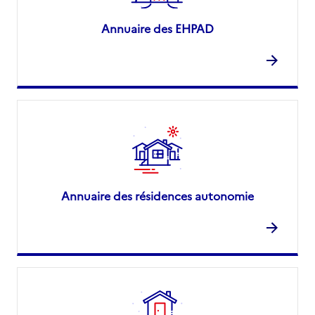
04 73 65 20 89
Annuaire des EHPAD
Contact
Site internet
Rapport HAS
Voir la fiche
Mis à jour le : 30/04/2026
Source des données : CNSA
Annuaire des résidences autonomie