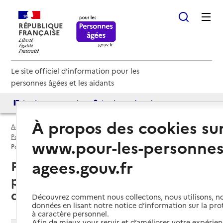
RÉPUBLIQUE
FRANÇAISE
Le site officiel d'information pour les
personnes âgées et les aidants
Accès aux annuaires
Accès par besoin
À propos des cookies su
Accueil
Espace annuaire
Points d'information par département
Puy-de-Dôme (63)
www.pour-les-personnes
Point d'information local dédié aux personnes âgées
agees.gouv.fr
Puy-de-Dôme (63) : liste des 7
points d'information locaux
dédiés aux personnes âgées
Découvrez comment nous collectons, nous utilisons, no
données en lisant notre notice d’information sur la pr
à caractère personnel.
Afin de mieux vous servir et d’améliorer votre expérienc