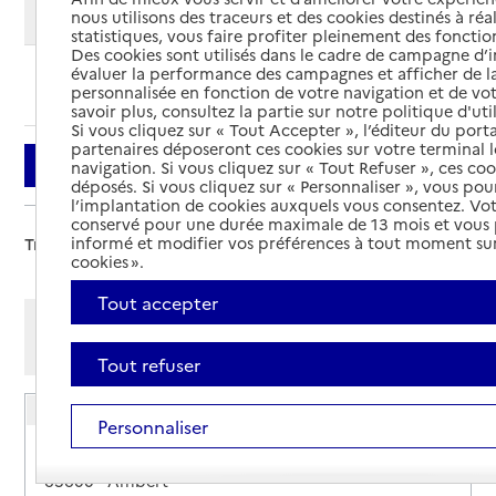
Modifier ma recherche
nous utilisons des traceurs et des cookies destinés à réal
statistiques, vous faire profiter pleinement des fonction
Des cookies sont utilisés dans le cadre de campagne d
évaluer la performance des campagnes et afficher de la
Ajouter cette recherche aux favoris
personnalisée en fonction de votre navigation et de vot
savoir plus, consultez la partie sur notre politique d'uti
Si vous cliquez sur « Tout Accepter », l’éditeur du porta
partenaires déposeront ces cookies sur votre terminal l
Filtrer
navigation. Si vous cliquez sur « Tout Refuser », ces co
déposés. Si vous cliquez sur « Personnaliser », vous pou
l’implantation de cookies auxquels vous consentez. Vot
conservé pour une durée maximale de 13 mois et vous
informé et modifier vos préférences à tout moment sur
Trier par :
cookies ».
Tout accepter
Afficher les résultats par:
Mode liste
Mode carte
Tout refuser
CLIC Ambert
Personnaliser
Adresse
36 boulevard Henri IV
63600
-
Ambert