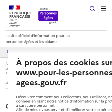
RÉPUBLIQUE
FRANÇAISE
Le site officiel d'information pour les
personnes âgées et les aidants
Accès aux annuaires
Accès par besoin
À propos des cookies su
Accueil
Espace annuaire
Points d'information locaux dédiés aux personnes âgées par
www.pour-les-personnes
département
agees.gouv.fr
Puy-de-Dôme (63)
Thiers
CLIC de Thiers
Retour aux résultats de l'annuaire
Découvrez comment nous collectons, nous utilisons, no
données en lisant notre notice d’information sur la pr
CLIC de Thiers
à caractère personnel.
Afin de mieux vous servir et d’améliorer votre expérienc