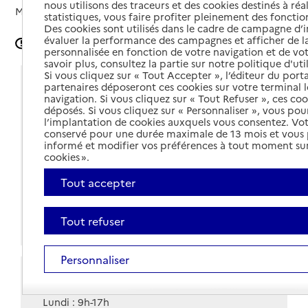
nous utilisons des traceurs et des cookies destinés à réal
Mis à jour le
29/07/2024
statistiques, vous faire profiter pleinement des fonction
Des cookies sont utilisés dans le cadre de campagne d
évaluer la performance des campagnes et afficher de la
Signaler une erreur
personnalisée en fonction de votre navigation et de vot
savoir plus, consultez la partie sur notre politique d'uti
Si vous cliquez sur « Tout Accepter », l’éditeur du porta
Coordonnées
partenaires déposeront ces cookies sur votre terminal l
navigation. Si vous cliquez sur « Tout Refuser », ces co
Adresse
déposés. Si vous cliquez sur « Personnaliser », vous pou
22 rue François Mitterrand
l’implantation de cookies auxquels vous consentez. Vot
63300
-
Thiers
conservé pour une durée maximale de 13 mois et vous
informé et modifier vos préférences à tout moment sur
Voir itinéraire
cookies ».
04 73 51 64 85
Tout accepter
Contact
Tout refuser
Site internet
Personnaliser
Horaires
Lundi : 9h-17h