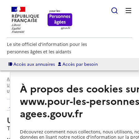
RÉPUBLIQUE
FRANÇAISE
Le site officiel d'information pour les
personnes âgées et les aidants
Accès aux annuaires
Accès par besoin
Accueil
Espace annuaire
Annuaire USLD
À propos des cookies su
USLD par département
Moselle (57)
Thionville
USLD Le Kem
www.pour-les-personnes
Retour aux résultats de l'annuaire
agees.gouv.fr
USLD Le Kem
Thionville, MOSELLE
Découvrez comment nous collectons, nous utilisons, no
données en lisant notre notice d’information sur la pr