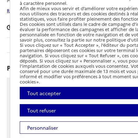
Mis à jour le
10/12/2024
à caractère personnel.
Afin de mieux vous servir et d’améliorer votre expérienc
Rechercher les établissements autour de Thionville
nous utilisons des traceurs et des cookies destinés à réal
statistiques, vous faire profiter pleinement des fonction
Des cookies sont utilisés dans le cadre de campagne d
Signaler une erreur
évaluer la performance des campagnes et afficher de la
personnalisée en fonction de votre navigation et de vot
savoir plus, consultez la partie sur notre politique d'uti
Sommaire
Si vous cliquez sur « Tout Accepter », l’éditeur du porta
partenaires déposeront ces cookies sur votre terminal l
navigation. Si vous cliquez sur « Tout Refuser », ces co
déposés. Si vous cliquez sur « Personnaliser », vous pou
l’implantation de cookies auxquels vous consentez. Vot
Présentation
conservé pour une durée maximale de 13 mois et vous
informé et modifier vos préférences à tout moment sur
cookies ».
129 route de Guentrange
Tout accepter
57100 - Thionville
Voir itinéraire
Téléphone :
Tout refuser
03 82 54 98 98
Contact
Contact
Personnaliser
Site Internet
Site internet non renseigné