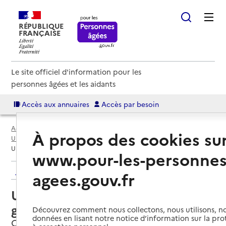
RÉPUBLIQUE
FRANÇAISE
Le site officiel d'information pour les
personnes âgées et les aidants
Accès aux annuaires
Accès par besoin
Accueil
Espace annuaire
Annuaire USLD
À propos des cookies su
USLD par département
Indre (36)
Châteauroux
USLD du Centre départemental gériatrique Les Grands Chênes
www.pour-les-personnes
Retour aux résultats de l'annuaire
agees.gouv.fr
USLD du Centre départemental
gériatrique Les Grands Chênes
Découvrez comment nous collectons, nous utilisons, no
données en lisant notre notice d’information sur la pr
Châteauroux, INDRE