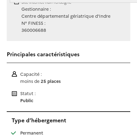
Site Internet
Site internet non renseigné
Gestionnaire :
Centre départemental gériatrique d'Indre
N° FINESS :
360006688
Principales caractéristiques
Capacité :
moins de
25 places
Statut :
Public
Type d’hébergement
: disponible
Permanent