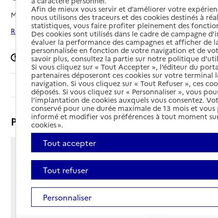
à caractère personnel.
Afin de mieux vous servir et d’améliorer votre expérienc
Mis à jour le
10/12/2024
nous utilisons des traceurs et des cookies destinés à réal
statistiques, vous faire profiter pleinement des fonction
Rechercher les établissements autour de Châteauroux
Des cookies sont utilisés dans le cadre de campagne d
évaluer la performance des campagnes et afficher de la
personnalisée en fonction de votre navigation et de vot
Signaler une erreur
savoir plus, consultez la partie sur notre politique d'uti
Si vous cliquez sur « Tout Accepter », l’éditeur du porta
partenaires déposeront ces cookies sur votre terminal l
navigation. Si vous cliquez sur « Tout Refuser », ces co
Sommaire
déposés. Si vous cliquez sur « Personnaliser », vous pou
l’implantation de cookies auxquels vous consentez. Vot
conservé pour une durée maximale de 13 mois et vous
informé et modifier vos préférences à tout moment sur
Présentation
cookies ».
Tout accepter
Rue de Gireugne
36000 - Châteauroux
Tout refuser
Voir itinéraire
Téléphone :
Personnaliser
02 54 53 77 50
Contact
Contact