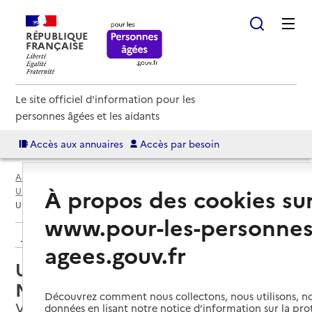
RÉPUBLIQUE
FRANÇAISE
Le site officiel d'information pour les
personnes âgées et les aidants
Accès aux annuaires
Accès par besoin
Accueil
Espace annuaire
Annuaire USLD
À propos des cookies su
USLD par département
Aveyron (12)
Verrières
USLD du Centre hospitalier Maurice Fenaille
www.pour-les-personnes
Retour aux résultats de l'annuaire
agees.gouv.fr
USLD du Centre hospitalier
Maurice Fenaille
Découvrez comment nous collectons, nous utilisons, no
Verrières, AVEYRON
données en lisant notre notice d’information sur la pr