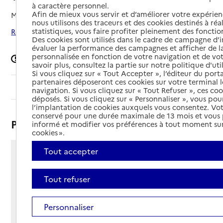
à caractère personnel.
Afin de mieux vous servir et d’améliorer votre expérienc
Mis à jour le
03/01/2025
nous utilisons des traceurs et des cookies destinés à réal
statistiques, vous faire profiter pleinement des fonction
Rechercher les établissements autour de Verrières
Des cookies sont utilisés dans le cadre de campagne d
évaluer la performance des campagnes et afficher de la
personnalisée en fonction de votre navigation et de vot
Signaler une erreur
savoir plus, consultez la partie sur notre politique d'uti
Si vous cliquez sur « Tout Accepter », l’éditeur du porta
partenaires déposeront ces cookies sur votre terminal l
Sommaire
navigation. Si vous cliquez sur « Tout Refuser », ces co
déposés. Si vous cliquez sur « Personnaliser », vous pou
l’implantation de cookies auxquels vous consentez. Vot
conservé pour une durée maximale de 13 mois et vous
Présentation
informé et modifier vos préférences à tout moment sur
cookies ».
Tout accepter
Engayresque
12520 - Verrières
Tout refuser
Voir itinéraire
Téléphone :
05 65 70 22 00
Personnaliser
Contact
Contact