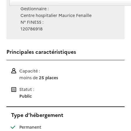
Site Internet
Site internet
Gestionnaire :
Centre hospitalier Maurice Fenaille
N° FINESS :
120786918
Principales caractéristiques
Capacité :
moins de
25 places
Statut :
Public
Type d’hébergement
: disponible
Permanent