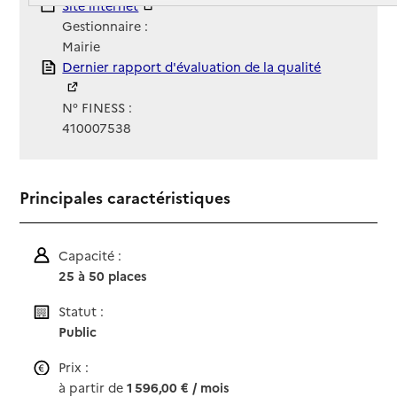
Site Internet
Site internet
Gestionnaire :
Mairie
Rapport HAS
Dernier rapport d'évaluation de la qualité
N° FINESS :
410007538
Principales caractéristiques
Capacité :
25 à 50 places
Statut :
Public
Prix :
à partir de
1 596,00 € / mois