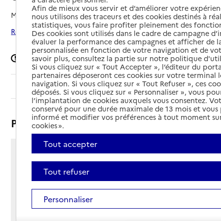
Afin de mieux vous servir et d’améliorer votre expérienc
Mis à jour le
19/09/2025
nous utilisons des traceurs et des cookies destinés à réal
statistiques, vous faire profiter pleinement des fonction
Rechercher les établissements autour de Chémery
Des cookies sont utilisés dans le cadre de campagne d
évaluer la performance des campagnes et afficher de la
personnalisée en fonction de votre navigation et de vot
Signaler une erreur
savoir plus, consultez la partie sur notre politique d'uti
Si vous cliquez sur « Tout Accepter », l’éditeur du porta
partenaires déposeront ces cookies sur votre terminal l
navigation. Si vous cliquez sur « Tout Refuser », ces co
Sommaire
déposés. Si vous cliquez sur « Personnaliser », vous pou
l’implantation de cookies auxquels vous consentez. Vot
conservé pour une durée maximale de 13 mois et vous
informé et modifier vos préférences à tout moment sur
Présentation
cookies ».
Tout accepter
2 rue Mathias Dardouillet
41700 - Chémery
Tout refuser
Voir itinéraire
Téléphone :
Personnaliser
02 54 71 28 71
Contact
Contact