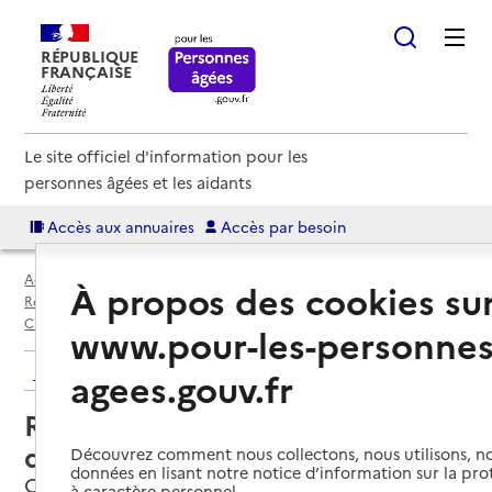
RÉPUBLIQUE
FRANÇAISE
Le site officiel d'information pour les
personnes âgées et les aidants
Accès aux annuaires
Accès par besoin
Accueil
Espace annuaire
Annuaire résidences autonomie
À propos des cookies su
Résidences autonomie par département
Loir-et-Cher (41)
Chémery
Résidence autonomie La Maison d'Odette
www.pour-les-personnes
Retour aux résultats de l'annuaire
agees.gouv.fr
Résidence autonomie La Maison
d'Odette
Découvrez comment nous collectons, nous utilisons, no
données en lisant notre notice d’information sur la pr
Chémery, LOIR-ET-CHER
à caractère personnel.