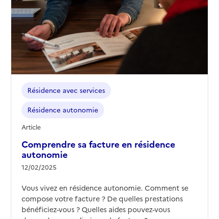
41230
-
Soings-en-Sologne
02 54 98 76 60
Contact
Rapport HAS
Voir les prix et prestations
Source des données : Finess n° 410005490
Mis à jour le : 22/10/2024
Résidence avec services
Résidence autonomie Soleil
Résidence autonomie
Adresse
Rue Condorcet
Article
41100
-
Saint-Ouen
Comprendre sa facture en résidence
autonomie
02 54 73 31 10
12/02/2025
Contact
Vous vivez en résidence autonomie. Comment se
Site internet
Rapport HAS
Voir les prix et prestations
compose votre facture ? De quelles prestations
bénéficiez-vous ? Quelles aides pouvez-vous