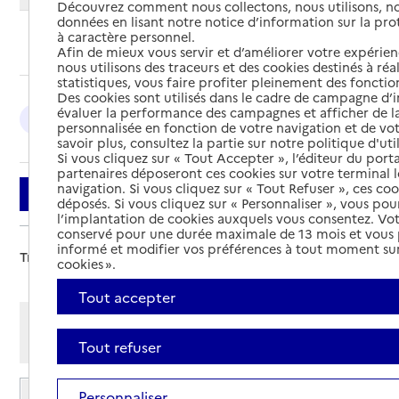
Découvrez comment nous collectons, nous utilisons, no
données en lisant notre notice d’information sur la pr
à caractère personnel.
Ajouter cette recherche aux favoris
Afin de mieux vous servir et d’améliorer votre expérienc
nous utilisons des traceurs et des cookies destinés à réal
statistiques, vous faire profiter pleinement des fonction
Des cookies sont utilisés dans le cadre de campagne d
évaluer la performance des campagnes et afficher de la
Blois : 2
personnalisée en fonction de votre navigation et de vot
savoir plus, consultez la partie sur notre politique d'uti
Si vous cliquez sur « Tout Accepter », l’éditeur du porta
partenaires déposeront ces cookies sur votre terminal l
navigation. Si vous cliquez sur « Tout Refuser », ces co
Filtrer
déposés. Si vous cliquez sur « Personnaliser », vous pou
l’implantation de cookies auxquels vous consentez. Vot
conservé pour une durée maximale de 13 mois et vous
informé et modifier vos préférences à tout moment sur
Trier par :
cookies ».
Tout accepter
Afficher les résultats par:
Mode liste
Mode carte
Tout refuser
Résidence autonomie Lumière
Personnaliser