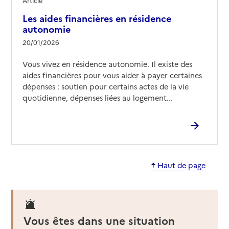
Article
Les aides financières en résidence
02 54 98 55 00
autonomie
Contact
20/01/2026
Site internet
Rapport HAS
Voir les prix et prestations
Vous vivez en résidence autonomie. Il existe des
aides financières pour vous aider à payer certaines
dépenses : soutien pour certains actes de la vie
Source des données : Finess n° 410006134
Mis à jour le : 11/06/2025
quotidienne, dépenses liées au logement...
Résidence autonomie La Guinguette
Adresse
2 rue de la Guinguette
41290
-
Oucques La Nouvelle
Haut de page
02 54 23 29 30
Contact
Rapport HAS
Voir les prix et prestations
Vous êtes dans une situation
Source des données : Finess n° 410007694