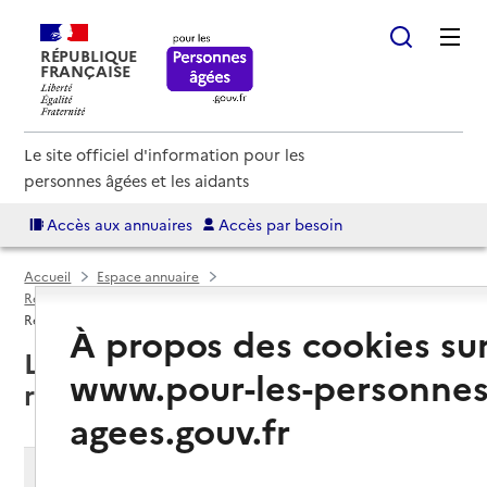
RÉPUBLIQUE
FRANÇAISE
Le site officiel d'information pour les
personnes âgées et les aidants
Accès aux annuaires
Accès par besoin
Accueil
Espace annuaire
Résidences autonomie par département
Loir-et-Cher (41)
Résidence autonomie
À propos des cookies su
Loir-et-Cher (41) : liste des 12
www.pour-les-personnes
résidences autonomie
agees.gouv.fr
Modifier ma recherche