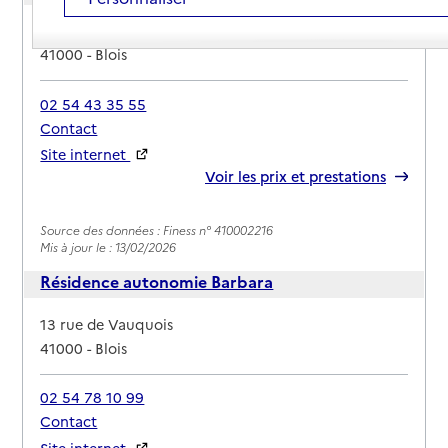
Adresse
Rue Louis et Auguste Lumiere
41000
-
Blois
02 54 43 35 55
Contact
Site internet
Rapport HAS
Voir les prix et prestations
Source des données : Finess n° 410002216
Mis à jour le : 13/02/2026
Résidence autonomie Barbara
Adresse
13 rue de Vauquois
41000
-
Blois
02 54 78 10 99
Contact
Site internet