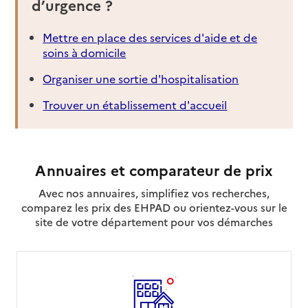
d’urgence ?
Mis à jour le : 08/09/2024
Résidence autonomie Les Prunelles
Mettre en place des services d'aide et de
soins à domicile
Adresse
Place Mendès France
41200
-
Pruniers-en-Sologne
Organiser une sortie d'hospitalisation
Trouver un établissement d'accueil
02 54 96 90 29
Contact
Site internet
Rapport HAS
Voir les prix et prestations
Annuaires et comparateur de prix
Avec nos annuaires, simplifiez vos recherches,
Source des données : Finess n° 410007637
comparez les prix des EHPAD ou orientez-vous sur le
Mis à jour le : 17/06/2025
site de votre département pour vos démarches
Résidence autonomie MARPA Les Couleurs du
Soleil
Adresse
Route des Brosses
41300
-
Theillay