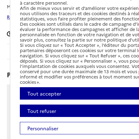
à caractère personnel.
Mis à jour le
08/09/2024
Afin de mieux vous servir et d’améliorer votre expérienc
nous utilisons des traceurs et des cookies destinés à réal
Rechercher les établissements autour de Amiens
statistiques, vous faire profiter pleinement des fonction
Des cookies sont utilisés dans le cadre de campagne d
évaluer la performance des campagnes et afficher de la
Signaler une erreur
personnalisée en fonction de votre navigation et de vot
savoir plus, consultez la partie sur notre politique d'uti
Si vous cliquez sur « Tout Accepter », l’éditeur du porta
partenaires déposeront ces cookies sur votre terminal l
Sommaire
navigation. Si vous cliquez sur « Tout Refuser », ces co
déposés. Si vous cliquez sur « Personnaliser », vous pou
l’implantation de cookies auxquels vous consentez. Vot
conservé pour une durée maximale de 13 mois et vous
Présentation
informé et modifier vos préférences à tout moment sur
cookies ».
Tout accepter
354 boulevard de Beauvillé
80000 - Amiens
Voir itinéraire
Tout refuser
Téléphone :
03 22 82 43 85
Personnaliser
Contact
Contact
Site Internet
Site internet