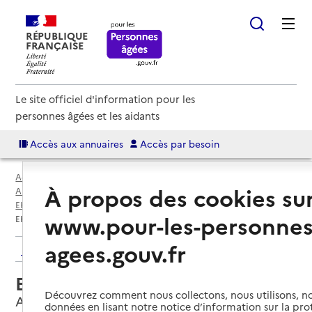
RÉPUBLIQUE
FRANÇAISE
Le site officiel d'information pour les
personnes âgées et les aidants
Accès aux annuaires
Accès par besoin
Accueil
Espace annuaire
À propos des cookies su
Annuaire EHPAD et maisons de retraite
EHPAD par département
Somme (80)
Amiens
www.pour-les-personnes
EHPAD Centre Saint--Victor
agees.gouv.fr
Retour aux résultats de l'annuaire
EHPAD Centre Saint--Victor
Découvrez comment nous collectons, nous utilisons, no
Amiens, SOMME
données en lisant notre notice d’information sur la pr