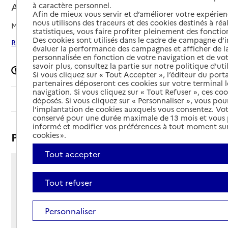
Ajaccio, CORSE-DU-SUD
à caractère personnel.
Afin de mieux vous servir et d’améliorer votre expérienc
nous utilisons des traceurs et des cookies destinés à réal
Mis à jour le
08/09/2024
statistiques, vous faire profiter pleinement des fonction
Des cookies sont utilisés dans le cadre de campagne d
Rechercher les établissements autour de Ajaccio
évaluer la performance des campagnes et afficher de la
personnalisée en fonction de votre navigation et de vot
savoir plus, consultez la partie sur notre politique d'uti
Signaler une erreur
Si vous cliquez sur « Tout Accepter », l’éditeur du porta
partenaires déposeront ces cookies sur votre terminal l
navigation. Si vous cliquez sur « Tout Refuser », ces co
Sommaire
déposés. Si vous cliquez sur « Personnaliser », vous pou
l’implantation de cookies auxquels vous consentez. Vot
conservé pour une durée maximale de 13 mois et vous
informé et modifier vos préférences à tout moment sur
Présentation
cookies ».
Tout accepter
8 rue Rossi
Tout refuser
20000 - Ajaccio
Voir itinéraire
Téléphone :
Personnaliser
04 95 21 31 78