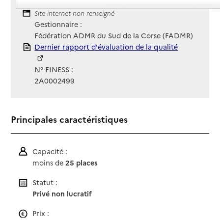
Contact
Contact
Site Internet
Site internet non renseigné
Gestionnaire :
Fédération ADMR du Sud de la Corse (FADMR)
Rapport HAS
Dernier rapport d'évaluation de la qualité
N° FINESS :
2A0002499
Principales caractéristiques
Capacité :
moins de
25 places
Statut :
Privé non lucratif
Prix :