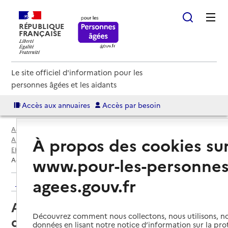
RÉPUBLIQUE
FRANÇAISE
Le site officiel d'information pour les
personnes âgées et les aidants
Accès aux annuaires
Accès par besoin
Accueil
Espace annuaire
À propos des cookies su
Annuaire EHPAD et maisons de retraite
EHPAD par département
Corse-du-Sud (2A)
Ajaccio
www.pour-les-personnes
Accueil de jour ADMR Maladie d'Alzheimer
agees.gouv.fr
Retour aux résultats de l'annuaire
Accueil de jour ADMR Maladie
Découvrez comment nous collectons, nous utilisons, no
d'Alzheimer
données en lisant notre notice d’information sur la pr