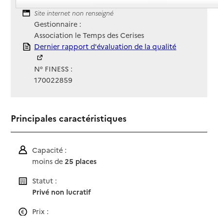
Contact
Contact
Site Internet
Site internet non renseigné
Gestionnaire :
Association le Temps des Cerises
Rapport HAS
Dernier rapport d'évaluation de la qualité
N° FINESS :
170022859
Principales caractéristiques
Capacité :
moins de
25 places
Statut :
Privé non lucratif
Prix :