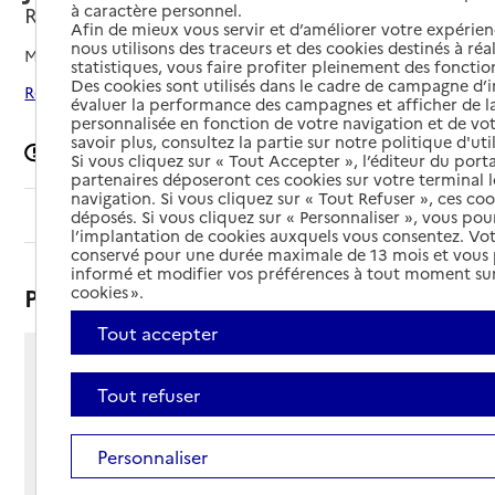
à caractère personnel.
Rochefort, CHARENTE-MARITIME
Afin de mieux vous servir et d’améliorer votre expérienc
nous utilisons des traceurs et des cookies destinés à réal
Mis à jour le
08/09/2024
statistiques, vous faire profiter pleinement des fonction
Des cookies sont utilisés dans le cadre de campagne d
Rechercher les établissements autour de Rochefort
évaluer la performance des campagnes et afficher de la
personnalisée en fonction de votre navigation et de vot
savoir plus, consultez la partie sur notre politique d'uti
Signaler une erreur
Si vous cliquez sur « Tout Accepter », l’éditeur du porta
partenaires déposeront ces cookies sur votre terminal l
navigation. Si vous cliquez sur « Tout Refuser », ces co
Sommaire
déposés. Si vous cliquez sur « Personnaliser », vous pou
l’implantation de cookies auxquels vous consentez. Vot
conservé pour une durée maximale de 13 mois et vous
informé et modifier vos préférences à tout moment sur
Présentation
cookies ».
Tout accepter
9 avenue Leon Gambetta
Tout refuser
17300 - Rochefort
Voir itinéraire
Téléphone :
Personnaliser
05 46 99 92 05