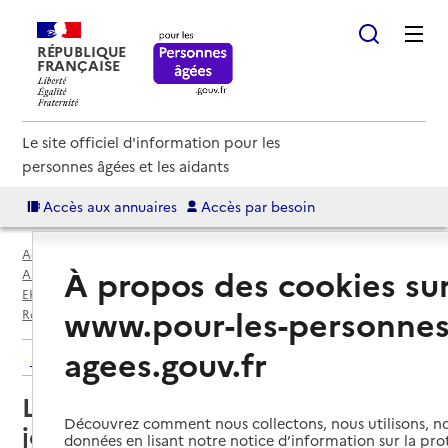
RÉPUBLIQUE
FRANÇAISE
Le site officiel d'information pour les
personnes âgées et les aidants
Accès aux annuaires
Accès par besoin
Accueil
Espace annuaire
À propos des cookies su
Annuaire EHPAD et maisons de retraite
EHPAD par département
Charente-Maritime (17)
www.pour-les-personnes
Rochefort
Le Temps des Cerises Acueil de jour
agees.gouv.fr
Retour aux résultats de l'annuaire
Le Temps des Cerises Acueil de
Découvrez comment nous collectons, nous utilisons, no
jour
données en lisant notre notice d’information sur la pr