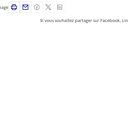
Imprimer
Partager par email
Partager sur Facebook
Partager sur X
Partager sur Linkedin
 page
Si vous souhaitez partager sur Facebook, Li