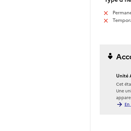
:
Perman
:
Tempora
Acc
Unité 
Cet ét
Une uni
apparen
En 