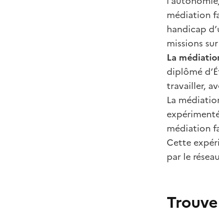
l’autonomie)
médiation fa
handicap d’u
missions sur
La médiation
diplômé d’Ét
travailler, 
La médiation
expérimenté
médiation fa
Cette expéri
par le résea
Trouve