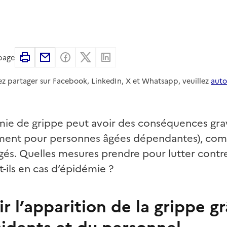
Imprimer
Partager par email
Partager sur Facebook
Partager sur X
Partager sur Linkedin
 page
ez partager sur Facebook, LinkedIn, X et Whatsapp, veuillez
auto
ie de grippe peut avoir des conséquences gra
ent pour personnes âgées dépendantes), compte
âgés. Quelles mesures prendre pour lutter cont
t-ils en cas d’épidémie ?
r l’apparition de la grippe g
sidents et du personnel