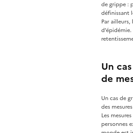
de grippe : 
définissant 
Par ailleurs
d’épidémie. 
retentissem
Un cas
de mes
Un cas de gr
des mesures
Les mesures 
personnes ex
monde est in