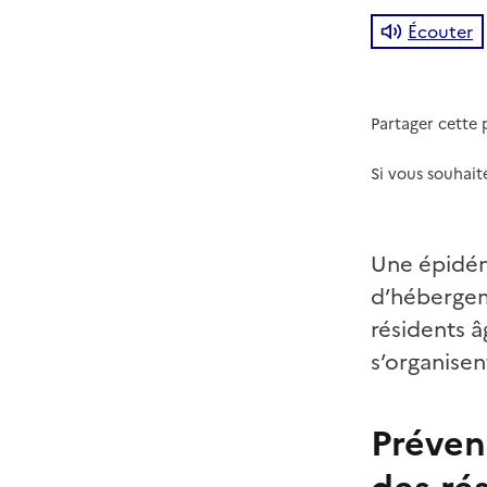
Écouter
Partager cette
Si vous souhait
Une épidém
d’hébergem
résidents 
s’organisen
Préveni
des ré