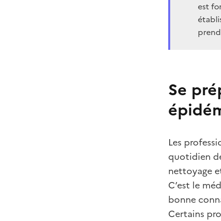
est fo
établ
prendr
Se prép
épidé
Les professi
quotidien de
nettoyage e
C’est le méd
bonne conna
Certains pro