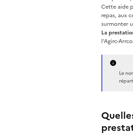
Cette aide p
repas, aux c
surmonter un
La prestatio
l'Agirc-Arrco
Le nom
répar
Quelles
presta