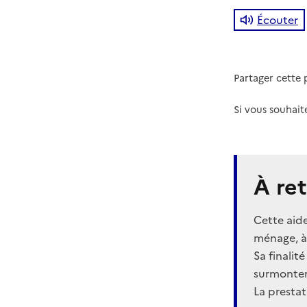
Écouter
Partager cette
Si vous souhait
À ret
Cette aide
ménage, à
Sa finalit
surmonter 
La prestat