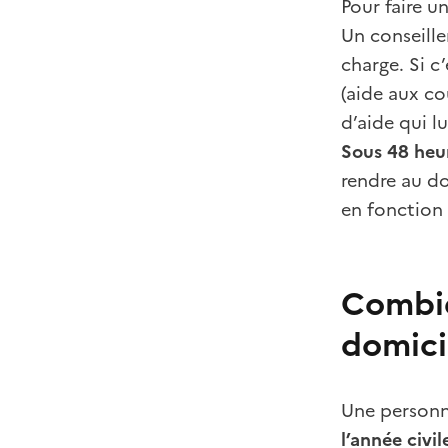
Pour faire u
Un conseille
charge. Si c’
(aide aux co
d’aide qui l
Sous 48 heu
rendre au do
en fonction 
Combie
domici
Une personn
l’année civil