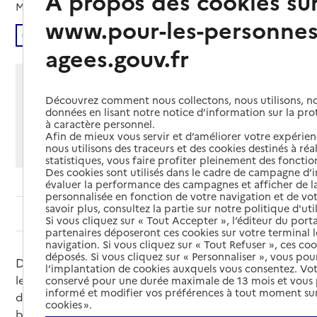
À propos des cookies su
Mis à jour le
04/09/2025
www.pour-les-personnes
Écouter
agees.gouv.fr
Partager cette page
Découvrez comment nous collectons, nous utilisons, no
Imprimer
Partager par email
Partager sur Facebook
Partager sur X
Partager sur Linkedin
données en lisant notre notice d’information sur la pr
à caractère personnel.
Afin de mieux vous servir et d’améliorer votre expérienc
Si vous souhaitez partager sur Facebook, LinkedIn, X et
nous utilisons des traceurs et des cookies destinés à réal
Whatsapp, veuillez
autoriser le dépôt de cookies
.
statistiques, vous faire profiter pleinement des fonction
Des cookies sont utilisés dans le cadre de campagne d
évaluer la performance des campagnes et afficher de la
personnalisée en fonction de votre navigation et de vot
savoir plus, consultez la partie sur notre politique d'uti
Sommaire
Si vous cliquez sur « Tout Accepter », l’éditeur du porta
partenaires déposeront ces cookies sur votre terminal l
navigation. Si vous cliquez sur « Tout Refuser », ces co
déposés. Si vous cliquez sur « Personnaliser », vous pou
Dans un contexte de vieillissement de la population,
l’implantation de cookies auxquels vous consentez. Vot
les professionnels et organisations engagées auprès
conservé pour une durée maximale de 13 mois et vous
informé et modifier vos préférences à tout moment sur
des personnes âgées et de leurs proches aidants ont
cookies ».
besoin de ressources de confiance, accessibles et