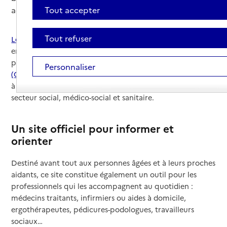
Tout accepter
actualisées.
Tout refuser
Le site pour-les-personnes-agees.gouv.fr
répond à cet
enjeu. Porté par la Sécurité sociale et plus précisément
par l
a Caisse nationale de solidarité pour l’autonomie
Personnaliser
(CNSA)
, le site centralise des informations essentielles
à destination du grand public, mais aussi des acteurs du
secteur social, médico-social et sanitaire.
Un site officiel pour informer et
orienter
Destiné avant tout aux personnes âgées et à leurs proches
aidants, ce site constitue également un outil pour les
professionnels qui les accompagnent au quotidien :
médecins traitants, infirmiers ou aides à domicile,
ergothérapeutes, pédicures-podologues, travailleurs
sociaux…