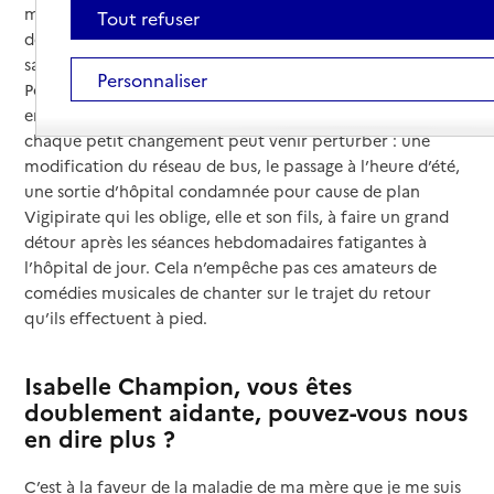
mère, à qui elle consacre une partie de son vendredi. Elles
Tout refuser
déjeunent ensemble puis Isabelle Champion accompagne
sa mère chez l’orthophoniste.
Personnaliser
Pour arriver à tout concilier au mieux, cette aidante a mis
en place une organisation efficace, millimétrée, que
chaque petit changement peut venir perturber : une
modification du réseau de bus, le passage à l’heure d’été,
une sortie d’hôpital condamnée pour cause de plan
Vigipirate qui les oblige, elle et son fils, à faire un grand
détour après les séances hebdomadaires fatigantes à
l’hôpital de jour. Cela n’empêche pas ces amateurs de
comédies musicales de chanter sur le trajet du retour
qu’ils effectuent à pied.
Isabelle Champion, vous êtes
doublement aidante, pouvez-vous nous
en dire plus ?
C’est à la faveur de la maladie de ma mère que je me suis