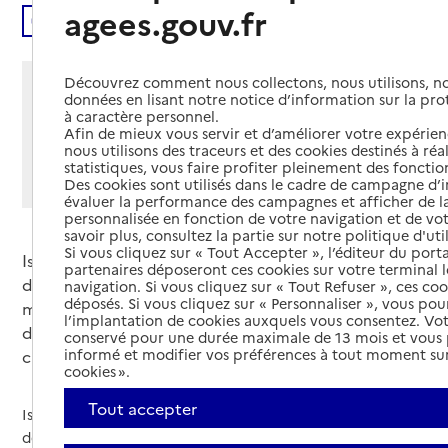
agees.gouv.fr
Écouter
Découvrez comment nous collectons, nous utilisons, no
Partager cette page
données en lisant notre notice d’information sur la pr
à caractère personnel.
Imprimer
Partager par email
Partager sur Facebook
Partager sur X
Partager sur Linkedin
Afin de mieux vous servir et d’améliorer votre expérienc
nous utilisons des traceurs et des cookies destinés à réal
Si vous souhaitez partager sur Facebook, LinkedIn, X et
statistiques, vous faire profiter pleinement des fonction
Des cookies sont utilisés dans le cadre de campagne d
Whatsapp, veuillez
autoriser le dépôt de cookies
.
évaluer la performance des campagnes et afficher de la
personnalisée en fonction de votre navigation et de vot
savoir plus, consultez la partie sur notre politique d'uti
Si vous cliquez sur « Tout Accepter », l’éditeur du porta
Isabelle Champion est aidante de sa mère malade
partenaires déposeront ces cookies sur votre terminal l
d’Alzheimer et de son fils adolescent, atteint d’une
navigation. Si vous cliquez sur « Tout Refuser », ces co
déposés. Si vous cliquez sur « Personnaliser », vous pou
maladie génétique rare. Elle nous parle de sa prise
l’implantation de cookies auxquels vous consentez. Vot
de conscience d’être une aidante et des
conservé pour une durée maximale de 13 mois et vous
informé et modifier vos préférences à tout moment sur
changements que cela a introduits dans sa vie.
cookies ».
Tout accepter
Isabelle Champion a un planning hebdomadaire rempli
de bout en bout. Elle aide son fils, qui vit avec elle, et sa