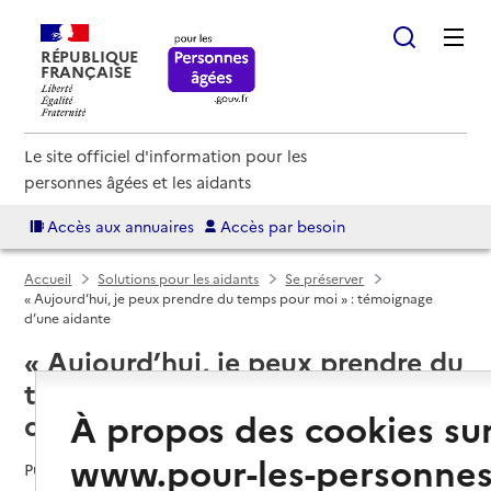
RÉPUBLIQUE
FRANÇAISE
Le site officiel d'information pour les
personnes âgées et les aidants
Accès aux annuaires
Accès par besoin
Accueil
Solutions pour les aidants
Se préserver
« Aujourd’hui, je peux prendre du temps pour moi » : témoignage
d’une aidante
« Aujourd’hui, je peux prendre du
temps pour moi » : témoignage
À propos des cookies su
d’une aidante
www.pour-les-personnes
Publié le
22/10/2020