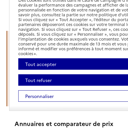
évaluer la performance des campagnes et afficher de la
personnalisée en fonction de votre navigation et de vot
savoir plus, consultez la partie sur notre politique d'uti
Haut de page
Si vous cliquez sur « Tout Accepter », l’éditeur du porta
partenaires déposeront ces cookies sur votre terminal l
navigation. Si vous cliquez sur « Tout Refuser », ces co
déposés. Si vous cliquez sur « Personnaliser », vous pou
l’implantation de cookies auxquels vous consentez. Vot
conservé pour une durée maximale de 13 mois et vous
Vous êtes dans une situation
informé et modifier vos préférences à tout moment sur
d’urgence ?
cookies ».
Tout accepter
Mettre en place des services d'aide et de
soins à domicile
Tout refuser
Organiser une sortie d'hospitalisation
Personnaliser
Trouver un établissement d'accueil
Annuaires et comparateur de prix