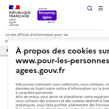
RÉPUBLIQUE
FRANÇAISE
Le site officiel d'information pour les
personnes âgées et les aidants
À propos des cookies su
Accès aux annuaires
Accès par besoin
www.pour-les-personnes
agees.gouv.fr
Découvrez comment nous collectons, nous utilisons, no
Chargement...
données en lisant notre notice d’information sur la pr
à caractère personnel.
Afin de mieux vous servir et d’améliorer votre expérienc
nous utilisons des traceurs et des cookies destinés à réal
statistiques, vous faire profiter pleinement des fonction
Des cookies sont utilisés dans le cadre de campagne d