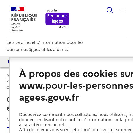
RÉPUBLIQUE
FRANÇAISE
Le site officiel d'information pour les
personnes âgées et les aidants
Accès aux annuaires
Accès par besoin
À propos des cookies su
Accueil
Préserver son autonomie
www.pour-les-personnes
Perte d'autonomie : évaluation et droits
Comment l’autonomie est-elle évaluée ? Réponse en vidéo
agees.gouv.fr
Comment l’autonomie est-elle
évaluée ? Réponse en vidéo
Découvrez comment nous collectons, nous utilisons, no
données en lisant notre notice d’information sur la pr
Mis à jour le
20/01/2025
à caractère personnel.
Afin de mieux vous servir et d’améliorer votre expérienc
Écouter