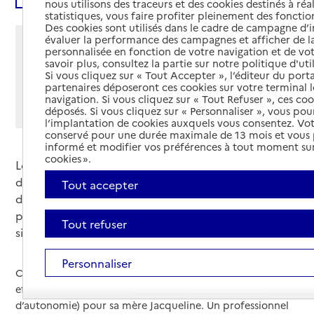
nous utilisons des traceurs et des cookies destinés à réal
statistiques, vous faire profiter pleinement des fonction
Des cookies sont utilisés dans le cadre de campagne d
évaluer la performance des campagnes et afficher de la
Partager cette page
personnalisée en fonction de votre navigation et de vot
savoir plus, consultez la partie sur notre politique d'uti
Imprimer
Partager par email
Partager sur Facebook
Partager sur X
Partager sur Linkedin
Si vous cliquez sur « Tout Accepter », l’éditeur du porta
partenaires déposeront ces cookies sur votre terminal l
navigation. Si vous cliquez sur « Tout Refuser », ces co
Si vous souhaitez partager sur Facebook, LinkedIn, X et
déposés. Si vous cliquez sur « Personnaliser », vous pou
Whatsapp, veuillez
autoriser le dépôt de cookies
.
l’implantation de cookies auxquels vous consentez. Vot
conservé pour une durée maximale de 13 mois et vous
informé et modifier vos préférences à tout moment sur
cookies ».
Lors d'une demande d’APA (allocation personnalisée
d’autonomie), un professionnel du conseil
Tout accepter
départemental effectue une visite au domicile de la
personne âgée pour évaluer ses besoins et sa
Tout refuser
situation.
Personnaliser
Cette courte vidéo présente la situation où Sophie a
effectué une demande d’APA (allocation personnalisée
d’autonomie) pour sa mère Jacqueline. Un professionnel