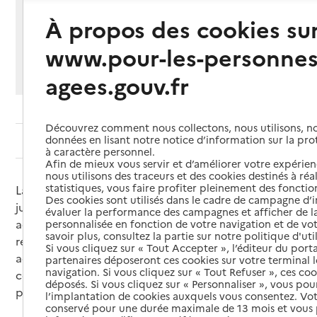
Partager cette page
À propos des cookies su
Imprimer
Partager par email
Partager sur Facebook
Partager sur X
Partager sur Linkedin
www.pour-les-personnes
Si vous souhaitez partager sur Facebook, LinkedIn, X et
agees.gouv.fr
Whatsapp, veuillez
autoriser le dépôt de cookies
.
Découvrez comment nous collectons, nous utilisons, no
données en lisant notre notice d’information sur la pr
Sommaire
à caractère personnel.
Afin de mieux vous servir et d’améliorer votre expérienc
nous utilisons des traceurs et des cookies destinés à réal
statistiques, vous faire profiter pleinement des fonction
La sauvegarde de justice est la mesure de protection
Des cookies sont utilisés dans le cadre de campagne d
juridique la plus courte. Un mandataire spécial
évaluer la performance des campagnes et afficher de la
accompagne la personne protégée dans la
personnalisée en fonction de votre navigation et de vot
savoir plus, consultez la partie sur notre politique d'uti
réalisation de certains actes. Elle cesse quand ces
Si vous cliquez sur « Tout Accepter », l’éditeur du porta
actes ont été réalisés ou qu’une mesure plus
partenaires déposeront ces cookies sur votre terminal l
navigation. Si vous cliquez sur « Tout Refuser », ces co
contraignante (tutelle, curatelle) a été mise en
déposés. Si vous cliquez sur « Personnaliser », vous pou
place.
l’implantation de cookies auxquels vous consentez. Vot
conservé pour une durée maximale de 13 mois et vous