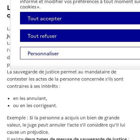
informé et modifier vos préférences à tout moment sur
La sauvegarde de justice : qu’est-ce
cookies ».
que c’est ?
Tout accepter
La sauvegarde de justice est
une mesure de protection
Tout refuser
juridique
.
La personne sous sauvegarde de justice conserve
l'exercice de ses droits. Un mandataire spécial peut être
Personnaliser
désigné par le juge pour accomplir un ou plusieurs actes
précis (par exemple : vente d’un bien immobilier).
La sauvegarde de justice permet au mandataire de
contester les actes de la personne concernée s’ils sont
contraires à ses intérêts :
en les annulant,
ou en les corrigeant.
Exemple : Si la personne a acquis un bien de grande
valeur, le juge peut annuler l’acte s’il considère qu’il lui
cause un préjudice.
Il existe
deux types de mesure de sauvegarde de justice
: