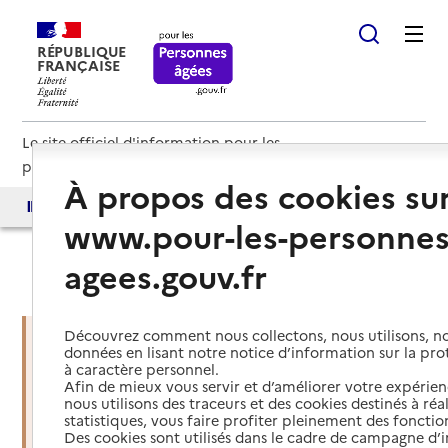
RÉPUBLIQUE
FRANÇAISE
Le site officiel d'information pour les
personnes âgées et les aidants
À propos des cookies su
Accès aux annuaires
Accès par besoin
www.pour-les-personnes
agees.gouv.fr
Haut de page
Découvrez comment nous collectons, nous utilisons, no
données en lisant notre notice d’information sur la pr
à caractère personnel.
Vous êtes dans une situation
Afin de mieux vous servir et d’améliorer votre expérienc
d’urgence ?
nous utilisons des traceurs et des cookies destinés à réal
statistiques, vous faire profiter pleinement des fonction
Des cookies sont utilisés dans le cadre de campagne d
Mettre en place des services d'aide et de