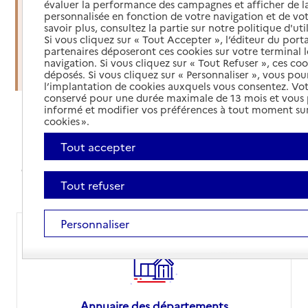
évaluer la performance des campagnes et afficher de la
soins à domicile
personnalisée en fonction de votre navigation et de vot
savoir plus, consultez la partie sur notre politique d'uti
Si vous cliquez sur « Tout Accepter », l’éditeur du porta
Organiser une sortie d'hospitalisation
partenaires déposeront ces cookies sur votre terminal l
navigation. Si vous cliquez sur « Tout Refuser », ces co
Trouver un établissement d'accueil
déposés. Si vous cliquez sur « Personnaliser », vous pou
l’implantation de cookies auxquels vous consentez. Vot
conservé pour une durée maximale de 13 mois et vous
informé et modifier vos préférences à tout moment sur
cookies ».
Annuaires et comparateur de prix
Tout accepter
Avec nos annuaires, simplifiez vos recherches,
comparez les prix des EHPAD ou orientez-vous sur le
site de votre département pour vos démarches
Tout refuser
Personnaliser
Annuaire des départements