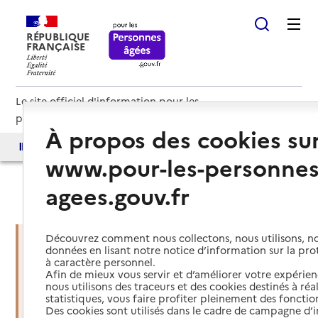
RÉPUBLIQUE
FRANÇAISE
Le site officiel d'information pour les
personnes âgées et les aidants
À propos des cookies su
Accès aux annuaires
Accès par besoin
www.pour-les-personnes
agees.gouv.fr
Haut de page
Découvrez comment nous collectons, nous utilisons, no
données en lisant notre notice d’information sur la pr
à caractère personnel.
Vous êtes dans une situation
Afin de mieux vous servir et d’améliorer votre expérienc
d’urgence ?
nous utilisons des traceurs et des cookies destinés à réal
statistiques, vous faire profiter pleinement des fonction
Des cookies sont utilisés dans le cadre de campagne d
Mettre en place des services d'aide et de