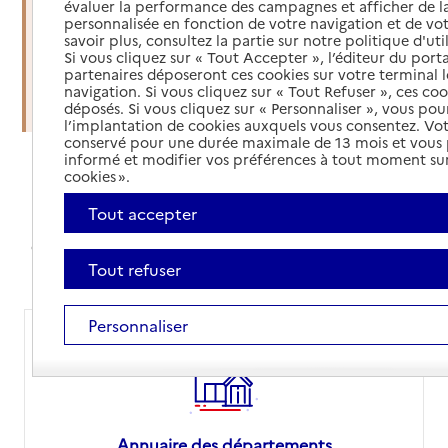
évaluer la performance des campagnes et afficher de la
soins à domicile
personnalisée en fonction de votre navigation et de vot
savoir plus, consultez la partie sur notre politique d'uti
Si vous cliquez sur « Tout Accepter », l’éditeur du porta
Organiser une sortie d'hospitalisation
partenaires déposeront ces cookies sur votre terminal l
navigation. Si vous cliquez sur « Tout Refuser », ces co
Trouver un établissement d'accueil
déposés. Si vous cliquez sur « Personnaliser », vous pou
l’implantation de cookies auxquels vous consentez. Vot
conservé pour une durée maximale de 13 mois et vous
informé et modifier vos préférences à tout moment sur
cookies ».
Annuaires et comparateur de prix
Tout accepter
Avec nos annuaires, simplifiez vos recherches,
comparez les prix des EHPAD ou orientez-vous sur le
site de votre département pour vos démarches
Tout refuser
Personnaliser
Annuaire des départements