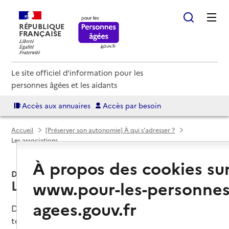
RÉPUBLIQUE
FRANÇAISE
Le site officiel d'information pour les
personnes âgées et les aidants
Accès aux annuaires
Accès par besoin
Accueil
[Préserver son autonomie] À qui s’adresser ?
Les associations
À propos des cookies su
Dossier
Les associations
www.pour-les-personnes
agees.gouv.fr
De nombreuses associations se sont créées au fil du
temps pour répondre aux difficultés que la perte