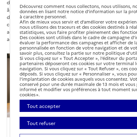
d’autonomie peut engendrer pour les personnes
Découvrez comment nous collectons, nous utilisons, no
âgées et leurs proches. Elles peuvent être
données en lisant notre notice d’information sur la pr
à caractère personnel.
des soutiens précieux, ponctuellement ou au long
Afin de mieux vous servir et d’améliorer votre expérienc
cours, pour de nombreux aspects : soutien
nous utilisons des traceurs et des cookies destinés à réal
administratif, soutien moral, organisation d’activités
statistiques, vous faire profiter pleinement des fonction
Des cookies sont utilisés dans le cadre de campagne d
adaptées à la perte d‘autonomie...
évaluer la performance des campagnes et afficher de la
personnalisée en fonction de votre navigation et de vot
savoir plus, consultez la partie sur notre politique d'uti
Si vous cliquez sur « Tout Accepter », l’éditeur du porta
partenaires déposeront ces cookies sur votre terminal l
navigation. Si vous cliquez sur « Tout Refuser », ces co
déposés. Si vous cliquez sur « Personnaliser », vous pou
l’implantation de cookies auxquels vous consentez. Vot
conservé pour une durée maximale de 13 mois et vous
informé et modifier vos préférences à tout moment sur
cookies ».
Tout accepter
Tout refuser
Soutien
Aidant