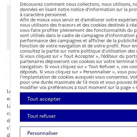
Découvrez comment nous collectons, nous utilisons, no
données en lisant notre notice d’information sur la pr
Partager cette page
à caractère personnel.
Afin de mieux vous servir et d’améliorer votre expérienc
Imprimer
Partager par email
Partager sur Facebook
Partager sur X
Partager sur Linkedin
nous utilisons des traceurs et des cookies destinés à réal
vous faire profiter pleinement des fonctionnalités du p
sont utilisés dans le cadre de campagne d’information 
Si vous souhaitez partager sur Facebook, LinkedIn, X et
performance des campagnes et afficher de la publicité
Whatsapp, veuillez
autoriser le dépôt de cookies
.
fonction de votre navigation et de votre profil. Pour en
consultez la partie sur notre politique d'utilisation des
Si vous cliquez sur « Tout Accepter », l’éditeur du porta
partenaires déposeront ces cookies sur votre terminal l
navigation. Si vous cliquez sur « Tout Refuser », ces co
Sommaire
déposés. Si vous cliquez sur « Personnaliser », vous pou
l’implantation de cookies auxquels vous consentez. Vot
pour une durée maximale de 13 mois et vous pouvez êt
modifier vos préférences à tout moment sur la page « G
Les CCAS (centres communaux d’action sociale) sont
en charge de l’action sociale dans les communes.
Tout accepter
Lorsqu’il n’y a pas de CCAS, notamment dans les
communes de moins de 1500 habitants, c’est
Tout refuser
directement à la mairie qu’il convient de
s’adresser ou à l’intercommunalité si elle dispose
Personnaliser
d’un centre intercommunal d’action sociale (CIAS).