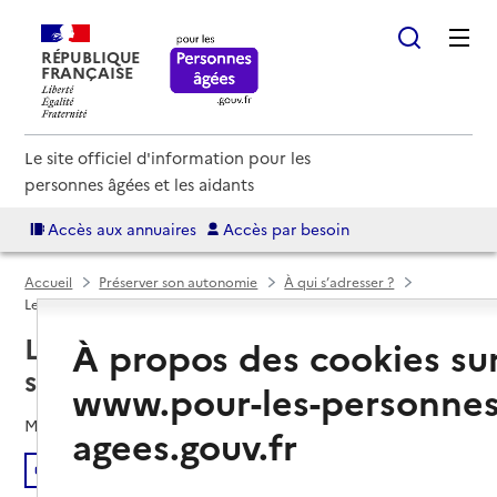
RÉPUBLIQUE
FRANÇAISE
Le site officiel d'information pour les
personnes âgées et les aidants
Accès aux annuaires
Accès par besoin
Accueil
Préserver son autonomie
À qui s’adresser ?
Le centre communal d’action sociale (CCAS) / la Mairie
Le centre communal d’action
À propos des cookies su
sociale (CCAS) / la Mairie
www.pour-les-personnes
Mis à jour le
01/08/2025
agees.gouv.fr
Écouter