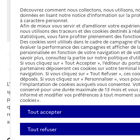
Partager cette page
Découvrez comment nous collectons, nous utilisons, no
Imprimer
Partager par email
Partager sur Facebook
Partager sur X
Partager sur Linkedin
données en lisant notre notice d’information sur la pr
à caractère personnel.
Afin de mieux vous servir et d’améliorer votre expérienc
Si vous souhaitez partager sur Facebook, LinkedIn, X et
nous utilisons des traceurs et des cookies destinés à réal
Whatsapp, veuillez
autoriser le dépôt de cookies
.
statistiques, vous faire profiter pleinement des fonction
Des cookies sont utilisés dans le cadre de campagne d
évaluer la performance des campagnes et afficher de la
personnalisée en fonction de votre navigation et de vot
savoir plus, consultez la partie sur notre politique d'uti
Sommaire
Si vous cliquez sur « Tout Accepter », l’éditeur du porta
partenaires déposeront ces cookies sur votre terminal l
navigation. Si vous cliquez sur « Tout Refuser », ces co
déposés. Si vous cliquez sur « Personnaliser », vous pou
L’ophtalmologiste ou ophtalmologue est le médecin
l’implantation de cookies auxquels vous consentez. Vot
conservé pour une durée maximale de 13 mois et vous
spécialiste des yeux et de la vision. L’ophtalmologue
informé et modifier vos préférences à tout moment sur
prend en charge l’ensemble des troubles de la vision
cookies ».
qu’il s’agisse de pathologie ou d’anomalie de la
Tout accepter
réfraction. Il prescrit le traitement ou correction
adapté à chaque cas.
Tout refuser
Qu’est-ce qu’un ophtalmologue ?