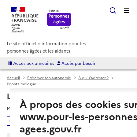
RÉPUBLIQUE
FRANÇAISE
Le site officiel d'information pour les
personnes âgées et les aidants
Accès aux annuaires
Accès par besoin
Accueil
Préserver son autonomie
À qui s’adresser ?
L’ophtalmologue
L’ophtalmologue
À propos des cookies su
Mis à jour le
05/10/2021
www.pour-les-personnes
Écouter
agees.gouv.fr