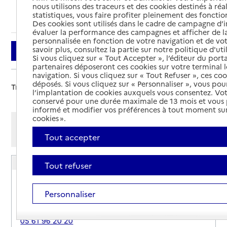
nous utilisons des traceurs et des cookies destinés à réal
Ajouter cette recherche aux favoris
statistiques, vous faire profiter pleinement des fonction
Des cookies sont utilisés dans le cadre de campagne d
évaluer la performance des campagnes et afficher de la
personnalisée en fonction de votre navigation et de vot
savoir plus, consultez la partie sur notre politique d'uti
Filtrer
Si vous cliquez sur « Tout Accepter », l’éditeur du porta
partenaires déposeront ces cookies sur votre terminal l
navigation. Si vous cliquez sur « Tout Refuser », ces co
déposés. Si vous cliquez sur « Personnaliser », vous pou
Trier par :
l’implantation de cookies auxquels vous consentez. Vot
conservé pour une durée maximale de 13 mois et vous
informé et modifier vos préférences à tout moment sur
cookies ».
Afficher les résultats par:
Mode liste
Mode carte
Tout accepter
USLD du Centre hospitalier
Tout refuser
Adresse
Boulevard Noël Peyrevidal
Personnaliser
09200
-
Saint-Girons
05 61 96 20 20