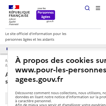
RÉPUBLIQUE
FRANÇAISE
Le site officiel d'information pour les
personnes âgées et les aidants
Accès aux annuaires
Accès par besoin
À propos des cookies su
Accueil
Espace annuaire
USLD par département
Ariège (09)
Unité de soins de longue durée (USLD)
www.pour-les-personnes
Ariège (09) : liste des unités de
agees.gouv.fr
soins de longue durée (USLD)
Découvrez comment nous collectons, nous utilisons, no
données en lisant notre notice d’information sur la pr
Modifier ma recherche
à caractère personnel.
Afin de mieux vous servir et d’améliorer votre expérienc