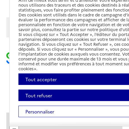
Afin de mieux vous servir et d’améliorer votre expérienc
Ajouter cette recherche aux favoris
nous utilisons des traceurs et des cookies destinés à réal
statistiques, vous faire profiter pleinement des fonction
Des cookies sont utilisés dans le cadre de campagne d
évaluer la performance des campagnes et afficher de la
Afficher les résultats par:
personnalisée en fonction de votre navigation et de vot
savoir plus, consultez la partie sur notre politique d'uti
Mode liste
Mode carte
Si vous cliquez sur « Tout Accepter », l’éditeur du porta
partenaires déposeront ces cookies sur votre terminal l
navigation. Si vous cliquez sur « Tout Refuser », ces co
déposés. Si vous cliquez sur « Personnaliser », vous pou
l’implantation de cookies auxquels vous consentez. Vot
conservé pour une durée maximale de 13 mois et vous
informé et modifier vos préférences à tout moment sur
cookies ».
Tout accepter
Tout refuser
Personnaliser