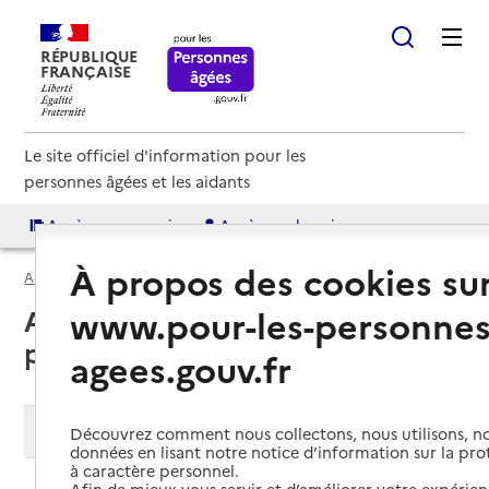
RÉPUBLIQUE
FRANÇAISE
Le site officiel d'information pour les
personnes âgées et les aidants
Accès aux annuaires
Accès par besoin
À propos des cookies su
Accueil
Espace annuaire
Soins palliatifs
www.pour-les-personnes
Annuaire des services de soins
palliatifs
agees.gouv.fr
Modifier ma recherche
Découvrez comment nous collectons, nous utilisons, no
données en lisant notre notice d’information sur la pr
à caractère personnel.