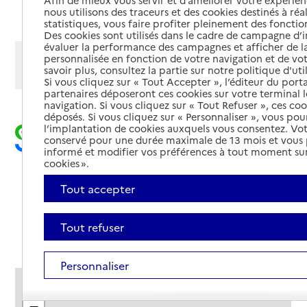
Afin de mieux vous servir et d’améliorer votre expérienc
Ajouter cette recherche aux favoris
nous utilisons des traceurs et des cookies destinés à réal
statistiques, vous faire profiter pleinement des fonction
Des cookies sont utilisés dans le cadre de campagne d
évaluer la performance des campagnes et afficher de la
Afficher les résultats par:
personnalisée en fonction de votre navigation et de vot
savoir plus, consultez la partie sur notre politique d'uti
Mode liste
Mode carte
Si vous cliquez sur « Tout Accepter », l’éditeur du porta
partenaires déposeront ces cookies sur votre terminal l
navigation. Si vous cliquez sur « Tout Refuser », ces co
déposés. Si vous cliquez sur « Personnaliser », vous pou
l’implantation de cookies auxquels vous consentez. Vot
conservé pour une durée maximale de 13 mois et vous
informé et modifier vos préférences à tout moment sur
cookies ».
Tout accepter
Tout refuser
Personnaliser