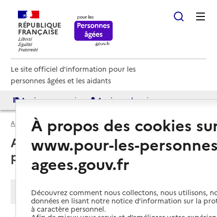
RÉPUBLIQUE
FRANÇAISE
Le site officiel d'information pour les
personnes âgées et les aidants
Accès aux annuaires
Accès par besoin
À propos des cookies su
Accueil
Espace annuaire
Soins palliatifs
www.pour-les-personnes
Annuaire des services de soins
palliatifs
agees.gouv.fr
Modifier ma recherche
Découvrez comment nous collectons, nous utilisons, no
données en lisant notre notice d’information sur la pr
à caractère personnel.