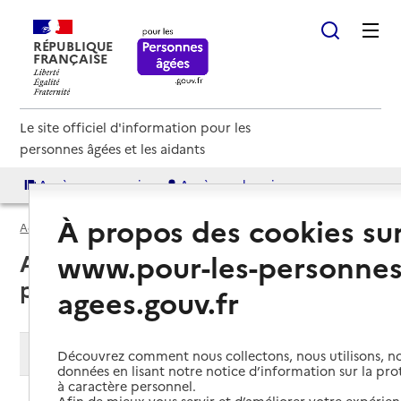
RÉPUBLIQUE
FRANÇAISE
Le site officiel d'information pour les
personnes âgées et les aidants
Accès aux annuaires
Accès par besoin
À propos des cookies su
Accueil
Espace annuaire
Soins palliatifs
www.pour-les-personnes
Annuaire des services de soins
palliatifs
agees.gouv.fr
Modifier ma recherche
Découvrez comment nous collectons, nous utilisons, no
données en lisant notre notice d’information sur la pr
à caractère personnel.