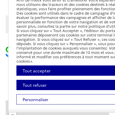
Afin de mieux vous servir et d’améliorer votre expérienc
Ajouter cette recherche aux favoris
nous utilisons des traceurs et des cookies destinés à réal
statistiques, vous faire profiter pleinement des fonction
Des cookies sont utilisés dans le cadre de campagne d
évaluer la performance des campagnes et afficher de la
Afficher les résultats par:
personnalisée en fonction de votre navigation et de vot
savoir plus, consultez la partie sur notre politique d'uti
Mode liste
Mode carte
Si vous cliquez sur « Tout Accepter », l’éditeur du porta
partenaires déposeront ces cookies sur votre terminal l
navigation. Si vous cliquez sur « Tout Refuser », ces co
déposés. Si vous cliquez sur « Personnaliser », vous pou
l’implantation de cookies auxquels vous consentez. Vot
conservé pour une durée maximale de 13 mois et vous
informé et modifier vos préférences à tout moment sur
cookies ».
Tout accepter
Tout refuser
Personnaliser