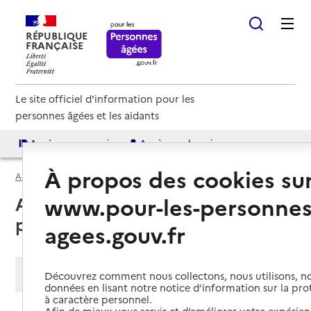
RÉPUBLIQUE
FRANÇAISE
Le site officiel d'information pour les
personnes âgées et les aidants
Accès aux annuaires
Accès par besoin
À propos des cookies su
Accueil
Espace annuaire
Soins palliatifs
www.pour-les-personnes
Annuaire des services de soins
palliatifs
agees.gouv.fr
Modifier ma recherche
Découvrez comment nous collectons, nous utilisons, no
données en lisant notre notice d’information sur la pr
à caractère personnel.