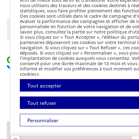
Afin de mieux vous servir et d’améliorer votre expérienc
Ajouter cette recherche aux favoris
nous utilisons des traceurs et des cookies destinés à réal
statistiques, vous faire profiter pleinement des fonction
Des cookies sont utilisés dans le cadre de campagne d
évaluer la performance des campagnes et afficher de la
Afficher les résultats par:
personnalisée en fonction de votre navigation et de vot
savoir plus, consultez la partie sur notre politique d'uti
Mode liste
Mode carte
Si vous cliquez sur « Tout Accepter », l’éditeur du porta
partenaires déposeront ces cookies sur votre terminal l
navigation. Si vous cliquez sur « Tout Refuser », ces co
déposés. Si vous cliquez sur « Personnaliser », vous pou
l’implantation de cookies auxquels vous consentez. Vot
conservé pour une durée maximale de 13 mois et vous
informé et modifier vos préférences à tout moment sur
cookies ».
Tout accepter
Tout refuser
Personnaliser