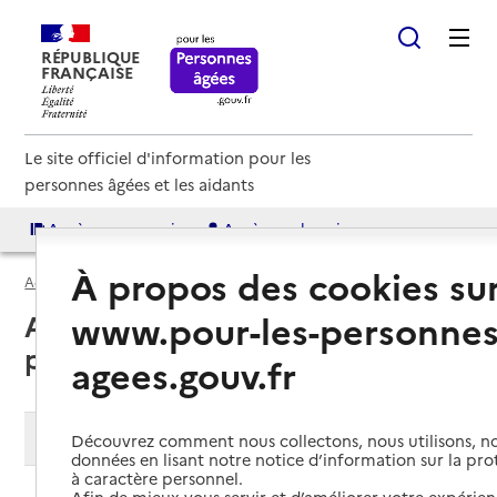
RÉPUBLIQUE
FRANÇAISE
Le site officiel d'information pour les
personnes âgées et les aidants
Accès aux annuaires
Accès par besoin
À propos des cookies su
Accueil
Espace annuaire
Soins palliatifs
www.pour-les-personnes
Annuaire des services de soins
palliatifs
agees.gouv.fr
Modifier ma recherche
Découvrez comment nous collectons, nous utilisons, no
données en lisant notre notice d’information sur la pr
à caractère personnel.