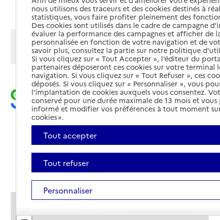
Afin de mieux vous servir et d’améliorer votre expérienc
Ajouter cette recherche aux favoris
nous utilisons des traceurs et des cookies destinés à réal
statistiques, vous faire profiter pleinement des fonction
Des cookies sont utilisés dans le cadre de campagne d
évaluer la performance des campagnes et afficher de la
Afficher les résultats par:
personnalisée en fonction de votre navigation et de vot
savoir plus, consultez la partie sur notre politique d'uti
Mode liste
Mode carte
Si vous cliquez sur « Tout Accepter », l’éditeur du porta
partenaires déposeront ces cookies sur votre terminal l
navigation. Si vous cliquez sur « Tout Refuser », ces co
déposés. Si vous cliquez sur « Personnaliser », vous pou
l’implantation de cookies auxquels vous consentez. Vot
conservé pour une durée maximale de 13 mois et vous
informé et modifier vos préférences à tout moment sur
cookies ».
Tout accepter
Tout refuser
Personnaliser