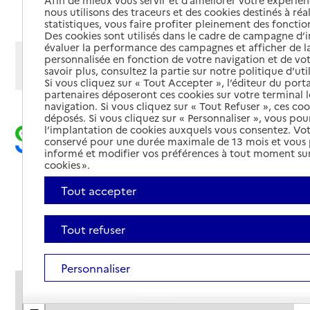
Afin de mieux vous servir et d’améliorer votre expérienc
Ajouter cette recherche aux favoris
nous utilisons des traceurs et des cookies destinés à réal
statistiques, vous faire profiter pleinement des fonction
Des cookies sont utilisés dans le cadre de campagne d
évaluer la performance des campagnes et afficher de la
Afficher les résultats par:
personnalisée en fonction de votre navigation et de vot
savoir plus, consultez la partie sur notre politique d'uti
Mode liste
Mode carte
Si vous cliquez sur « Tout Accepter », l’éditeur du porta
partenaires déposeront ces cookies sur votre terminal l
navigation. Si vous cliquez sur « Tout Refuser », ces co
déposés. Si vous cliquez sur « Personnaliser », vous pou
l’implantation de cookies auxquels vous consentez. Vot
conservé pour une durée maximale de 13 mois et vous
informé et modifier vos préférences à tout moment sur
cookies ».
Tout accepter
Tout refuser
Personnaliser