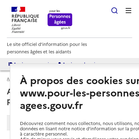
RÉPUBLIQUE
FRANÇAISE
Le site officiel d'information pour les
personnes âgées et les aidants
Accès aux annuaires
Accès par besoin
À propos des cookies su
Accueil
Espace annuaire
Soins palliatifs
www.pour-les-personnes
Annuaire des services de soins
palliatifs
agees.gouv.fr
Modifier ma recherche
Découvrez comment nous collectons, nous utilisons, no
données en lisant notre notice d’information sur la pr
à caractère personnel.