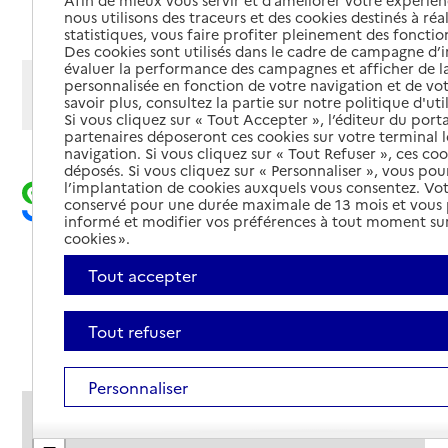
Afin de mieux vous servir et d’améliorer votre expérienc
Ajouter cette recherche aux favoris
nous utilisons des traceurs et des cookies destinés à réal
statistiques, vous faire profiter pleinement des fonction
Des cookies sont utilisés dans le cadre de campagne d
évaluer la performance des campagnes et afficher de la
Afficher les résultats par:
personnalisée en fonction de votre navigation et de vot
savoir plus, consultez la partie sur notre politique d'uti
Mode liste
Mode carte
Si vous cliquez sur « Tout Accepter », l’éditeur du porta
partenaires déposeront ces cookies sur votre terminal l
navigation. Si vous cliquez sur « Tout Refuser », ces co
déposés. Si vous cliquez sur « Personnaliser », vous pou
l’implantation de cookies auxquels vous consentez. Vot
conservé pour une durée maximale de 13 mois et vous
informé et modifier vos préférences à tout moment sur
cookies ».
Tout accepter
Tout refuser
Personnaliser