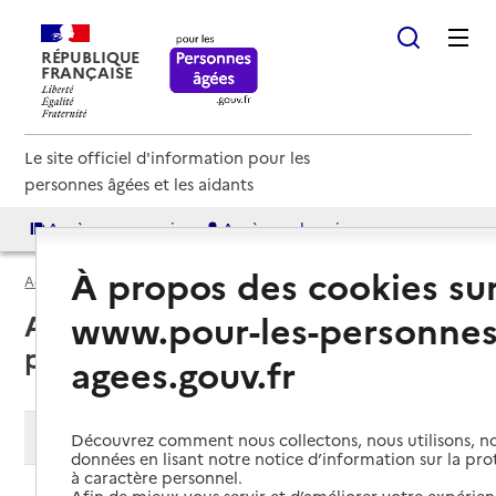
RÉPUBLIQUE
FRANÇAISE
Le site officiel d'information pour les
personnes âgées et les aidants
Accès aux annuaires
Accès par besoin
À propos des cookies su
Accueil
Espace annuaire
Soins palliatifs
www.pour-les-personnes
Annuaire des services de soins
palliatifs
agees.gouv.fr
Modifier ma recherche
Découvrez comment nous collectons, nous utilisons, no
données en lisant notre notice d’information sur la pr
à caractère personnel.