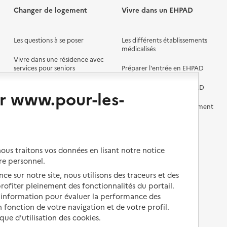
Changer de logement
Vivre dans un EHPAD
Les questions à se poser
Les différents établissements
médicalisés
Vivre dans une résidence avec
services pour seniors
Préparer l'entrée en EHPAD
Vivre chez un proche
Aides financières en EHPAD
r www.pour-les-
Vivre en accueil familial
Prévention, accompagnement
et soins
Autres solutions de logement
Comprendre les prix en
EHPAD
us traitons vos données en lisant notre notice
re personnel.
Droits en EHPAD
ce sur notre site, nous utilisons des traceurs et des
Fin de vie en EHPAD
 profiter pleinement des fonctionnalités du portail.
d’information pour évaluer la performance des
 fonction de votre navigation et de votre profil.
ique d'utilisation des cookies.