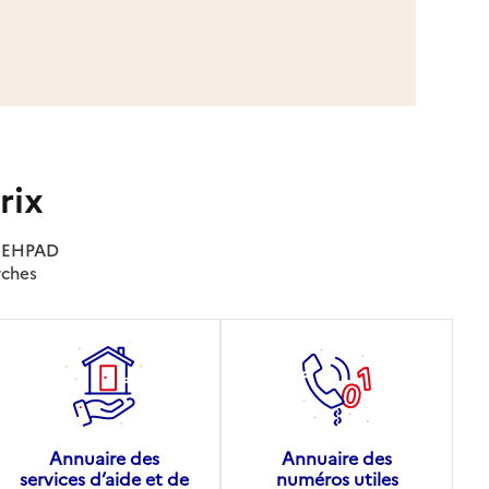
rix
es EHPAD
rches
Annuaire des
Annuaire des
services d’aide et de
numéros utiles