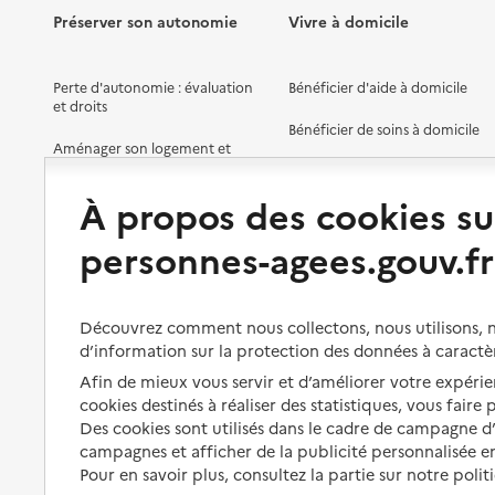
Préserver son autonomie
Vivre à domicile
Perte d'autonomie : évaluation
Bénéficier d'aide à domicile
et droits
Bénéficier de soins à domicile
Aménager son logement et
s'équiper
Aides financières
À propos des cookies su
Préserver son autonomie et sa
Solutions d'accueil temporaire
santé
personnes-agees.gouv.fr
Partager son logement
Organiser à l'avance sa propre
protection
Vivre à domicile avec une
maladie ou un handicap
Découvrez comment nous collectons, nous utilisons, no
Les mesures de protection
d’information sur la protection des données à caractè
Être hospitalisé
Les obligations de la famille
Afin de mieux vous servir et d’améliorer votre expérien
Fin de vie à domicile
cookies destinés à réaliser des statistiques, vous faire
À qui s’adresser ?
Des cookies sont utilisés dans le cadre de campagne 
campagnes et afficher de la publicité personnalisée en
Les politiques du grand âge
Pour en savoir plus, consultez la partie sur notre polit