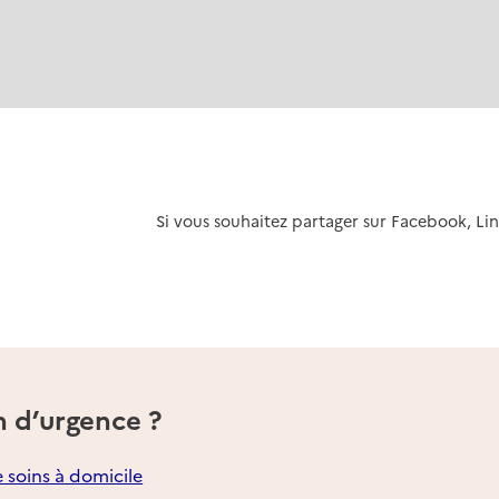
k
r Linkedin
Si vous souhaitez partager sur Facebook, Li
n d’urgence ?
e soins à domicile