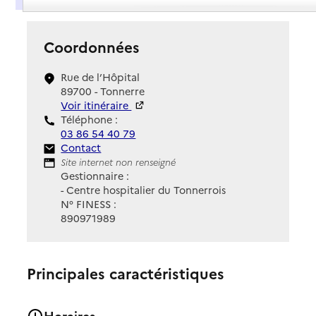
Coordonnées
Rue de l’Hôpital
89700 - Tonnerre
Voir itinéraire
Téléphone :
03 86 54 40 79
Contact
Contact
Site Internet
Site internet non renseigné
Gestionnaire :
- Centre hospitalier du Tonnerrois
N° FINESS :
890971989
Principales caractéristiques
Horaires