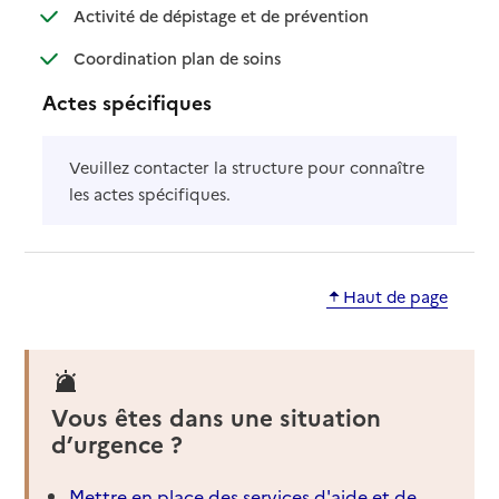
: disponible
: non disponible
Activité de dépistage et de prévention
: disponible
: non disponible
Coordination plan de soins
Actes spécifiques
Veuillez contacter la structure pour connaître
les actes spécifiques.
Haut de page
Vous êtes dans une situation
d’urgence ?
Mettre en place des services d'aide et de