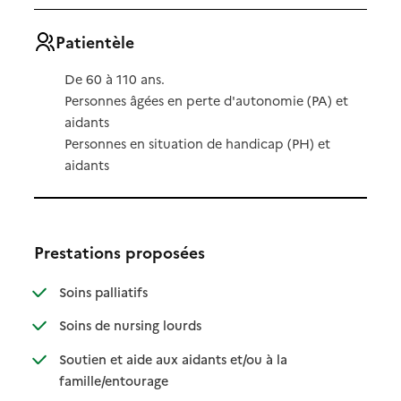
Patientèle
De 60 à 110 ans.
Personnes âgées en perte d'autonomie (PA) et
aidants
Personnes en situation de handicap (PH) et
aidants
Prestations proposées
: disponible
: non disponible
Soins palliatifs
: disponible
: non disponible
Soins de nursing lourds
Soutien et aide aux aidants et/ou à la
: disponible
: non disponible
famille/entourage