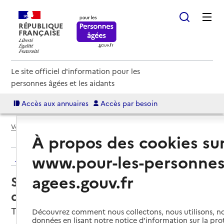
RÉPUBLIQUE
FRANÇAISE
Le site officiel d'information pour les
personnes âgées et les aidants
Accès aux annuaires
Accès par besoin
Voir le fil d’Ariane
À propos des cookies su
www.pour-les-personnes
Retour aux résultats de l'annuaire
agees.gouv.fr
Service de soins infirmiers à
domicile – SSIAD
Tonnerre, YONNE
Découvrez comment nous collectons, nous utilisons, no
données en lisant notre notice d’information sur la pr