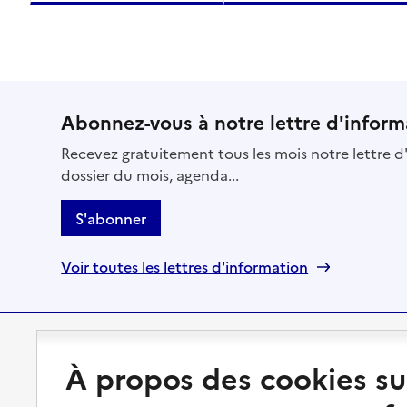
Abonnez-vous à notre lettre d'inform
Recevez gratuitement tous les mois notre lettre d'
dossier du mois, agenda...
S'abonner
Voir toutes les lettres d'information
Préserver son autonomie
Vivre à domicile
À propos des cookies su
Perte d'autonomie : évaluation
Bénéficier d'aide à domicile