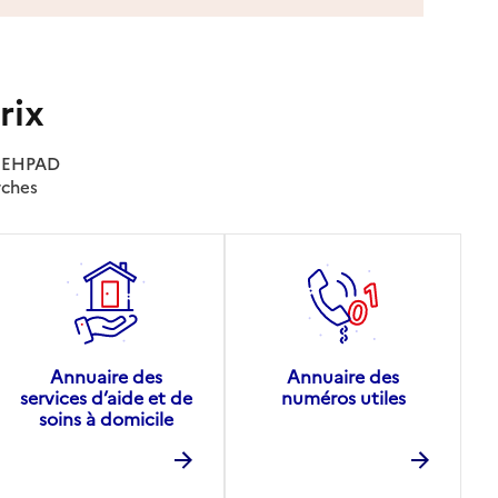
rix
es EHPAD
rches
Annuaire des
Annuaire des
services d’aide et de
numéros utiles
soins à domicile