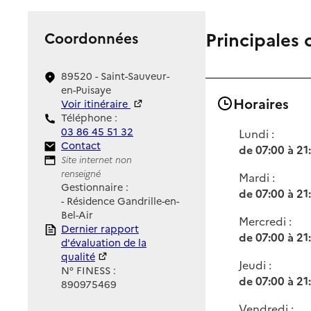
Principales 
Coordonnées
89520 - Saint-Sauveur-
en-Puisaye
Horaires
Voir itinéraire
Téléphone :
03 86 45 51 32
Lundi :
Contact
Contact
de 07:00 à 21
Site Internet
Site internet non
renseigné
Mardi :
Gestionnaire :
de 07:00 à 21
- Résidence Gandrille-en-
Bel-Air
Mercredi :
Rapport HAS
Dernier rapport
de 07:00 à 21
d'évaluation de la
qualité
Jeudi :
N° FINESS :
de 07:00 à 21
890975469
Vendredi :