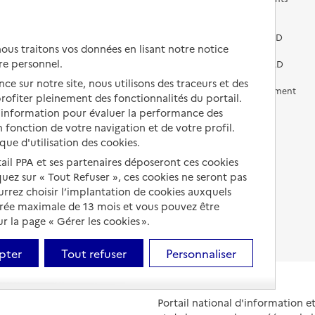
médicalisés
Vivre dans une résidence avec
services pour seniors
Préparer l'entrée en EHPAD
us traitons vos données en lisant notre notice
re personnel.
Vivre chez un proche
Aides financières en EHPAD
ce sur notre site, nous utilisons des traceurs et des
Vivre en accueil familial
Prévention, accompagnement
 profiter pleinement des fonctionnalités du portail.
et soins
d’information pour évaluer la performance des
Autres solutions de logement
 fonction de votre navigation et de votre profil.
Comprendre les prix en
EHPAD
ique d'utilisation des cookies.
tail PPA et ses partenaires déposeront ces cookies
Droits en EHPAD
iquez sur « Tout Refuser », ces cookies ne seront pas
ourrez choisir l’implantation de cookies auxquels
Fin de vie en EHPAD
urée maximale de 13 mois et vous pouvez être
 la page « Gérer les cookies ».
pter
Tout refuser
Personnaliser
Portail national d'information 