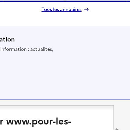
Tous les annuaires
ation
information : actualités,
Changer de logement
Vivre dans un EHPAD
r www.pour-les-
Les questions à se poser
Les différents établissements