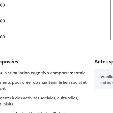
:00
:00
:00
roposées
Actes s
: disponible
: non disponible
nt la stimulation cognitivo-comportementale
Veuill
s pour créer ou maintenir le lien social et
actes 
 disponible
 non disponible
ment
s à des activités sociales, culturelles,
: disponible
: non disponible
 loisirs
: disponible
: non disponible