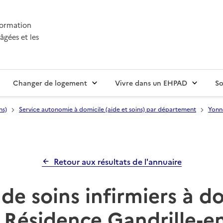
nformation
âgées et les
Changer de logement
Vivre dans un EHPAD
So
ns)
Service autonomie à domicile (aide et soins) par département
Yonn
Retour aux résultats de l'annuaire
de soins infirmiers à d
 Résidence Gandrille-en