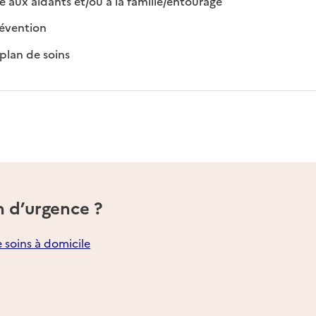
e aux aidants et/ou à la famille/entourage
: disponible
: non disponible
révention
: disponible
: non disponible
plan de soins
n d’urgence ?
e soins à domicile