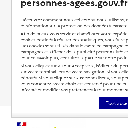
personnes-agees.gouv.fr
et droits
Bénéficier de soins à domicile
Aménager son logement et
Découvrez comment nous collectons, nous utilisons, no
s'équiper
Aides financières
d’information sur la protection des données à caractè
Préserver son autonomie et sa
Solutions d'accueil temporaire
Afin de mieux vous servir et d’améliorer votre expérien
santé
cookies destinés à réaliser des statistiques, vous faire
Partager son logement
Des cookies sont utilisés dans le cadre de campagne 
Organiser à l'avance sa propre
protection
campagnes et afficher de la publicité personnalisée en
Vivre à domicile avec une
Pour en savoir plus, consultez la partie sur notre polit
maladie ou un handicap
Les mesures de protection
Si vous cliquez sur « Tout Accepter », l’éditeur du por
Être hospitalisé
sur votre terminal lors de votre navigation. Si vous cl
Les obligations de la famille
déposés. Si vous cliquez sur « Personnaliser », vous p
Fin de vie à domicile
vous consentez. Votre choix est conservé pour une d
À qui s’adresser ?
informé et modifier vos préférences à tout moment sur
Les politiques du grand âge
Tout acce