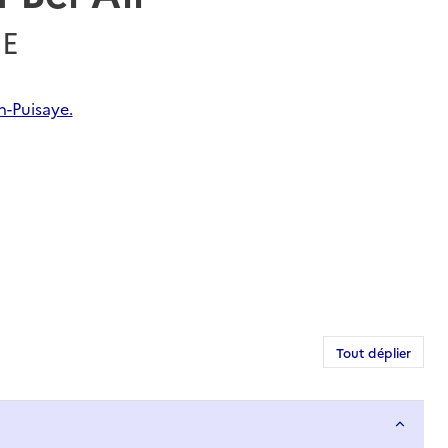
NE
n-Puisaye.
Tout déplier