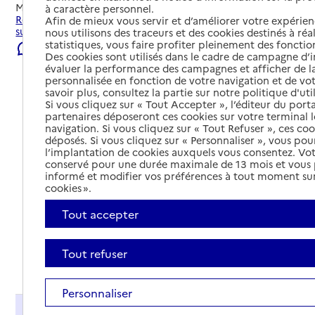
Mis à jour le
08/08/2026
à caractère personnel.
Rechercher les établissements et services autour de L'Isle-
Afin de mieux vous servir et d’améliorer votre expérienc
sur-Serein.
nous utilisons des traceurs et des cookies destinés à réal
statistiques, vous faire profiter pleinement des fonction
Signaler une erreur
Des cookies sont utilisés dans le cadre de campagne d
évaluer la performance des campagnes et afficher de la
personnalisée en fonction de votre navigation et de vot
savoir plus, consultez la partie sur notre politique d'uti
Si vous cliquez sur « Tout Accepter », l’éditeur du porta
partenaires déposeront ces cookies sur votre terminal l
navigation. Si vous cliquez sur « Tout Refuser », ces co
déposés. Si vous cliquez sur « Personnaliser », vous pou
l’implantation de cookies auxquels vous consentez. Vot
conservé pour une durée maximale de 13 mois et vous
informé et modifier vos préférences à tout moment sur
cookies ».
Tout accepter
Tout refuser
Tout déplier
Personnaliser
Présentation