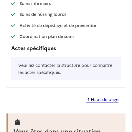
: disponible
: non disponible
Soins infirmiers
: disponible
: non disponible
Soins de nursing lourds
: disponible
: non disponible
Activité de dépistage et de prévention
: disponible
: non disponible
Coordination plan de soins
Actes spécifiques
Veuillez contacter la structure pour connaître
les actes spécifiques.
Haut de page
Vous êtes dans une situation