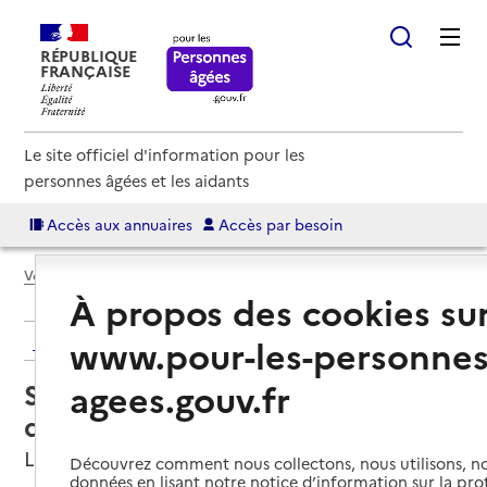
RÉPUBLIQUE
FRANÇAISE
Le site officiel d'information pour les
personnes âgées et les aidants
Accès aux annuaires
Accès par besoin
Voir le fil d’Ariane
À propos des cookies su
Retour aux résultats de l'annuaire
www.pour-les-personnes
agees.gouv.fr
Service de soins infirmiers à
domicile – SSIAD
L'Isle-sur-Serein, YONNE
Découvrez comment nous collectons, nous utilisons, no
données en lisant notre notice d’information sur la pr