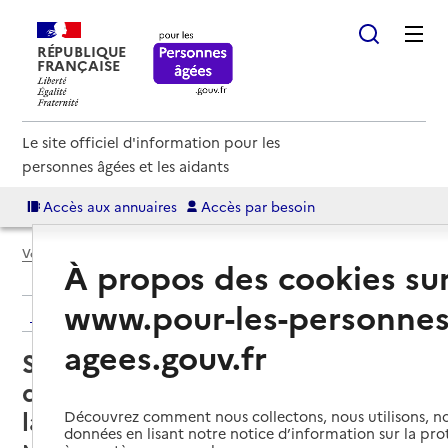
RÉPUBLIQUE
FRANÇAISE
Le site officiel d'information pour les
personnes âgées et les aidants
Accès aux annuaires
Accès par besoin
Voir le fil d’Ariane
À propos des cookies su
www.pour-les-personnes
Retour aux résultats de l'annuaire
agees.gouv.fr
Service de soins infirmiers à
domicile – SSIAD ADMR Rives de
la Boulogne
Découvrez comment nous collectons, nous utilisons, no
données en lisant notre notice d’information sur la pr