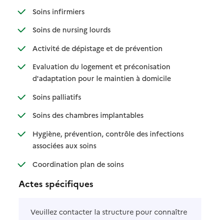
: disponible
: non disponible
Soins infirmiers
: disponible
: non disponible
Soins de nursing lourds
: disponible
: non disponible
Activité de dépistage et de prévention
Evaluation du logement et préconisation
: disponible
: non disponible
d'adaptation pour le maintien à domicile
: disponible
: non disponible
Soins palliatifs
: disponible
: non disponible
Soins des chambres implantables
Hygiène, prévention, contrôle des infections
: disponible
: non disponible
associées aux soins
: disponible
: non disponible
Coordination plan de soins
Actes spécifiques
Veuillez contacter la structure pour connaître