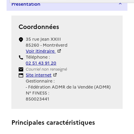
Présentation
Coordonnées
35 rue Jean XXIII
85260 - Montréverd
Voir itinéraire
Téléphone :
02 51 43 91 20
Contact
Courriel non renseigné
Site Internet
Site internet
Gestionnaire :
- Fédération ADMR de la Vendée (ADMR)
N° FINESS :
850023441
Principales caractéristiques