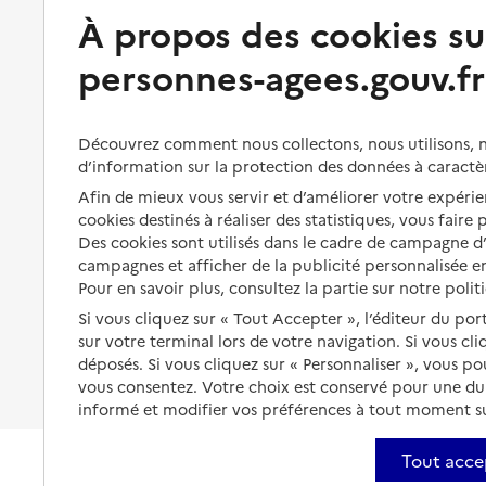
À propos des cookies su
Perte d'autonomie : évaluation
Bénéficier d'aide à domicile
et droits
personnes-agees.gouv.fr
Bénéficier de soins à domicile
Aménager son logement et
s'équiper
Aides financières
Découvrez comment nous collectons, nous utilisons, no
Préserver son autonomie et sa
Solutions d'accueil temporaire
santé
d’information sur la protection des données à caractè
Partager son logement
Afin de mieux vous servir et d’améliorer votre expérien
Organiser à l'avance sa propre
cookies destinés à réaliser des statistiques, vous faire
protection
Vivre à domicile avec une
Des cookies sont utilisés dans le cadre de campagne 
maladie ou un handicap
Les mesures de protection
campagnes et afficher de la publicité personnalisée en
Pour en savoir plus, consultez la partie sur notre polit
Être hospitalisé
Les obligations de la famille
Si vous cliquez sur « Tout Accepter », l’éditeur du por
Fin de vie à domicile
sur votre terminal lors de votre navigation. Si vous cl
À qui s’adresser ?
déposés. Si vous cliquez sur « Personnaliser », vous p
Les politiques du grand âge
vous consentez. Votre choix est conservé pour une d
informé et modifier vos préférences à tout moment sur
Tout acce