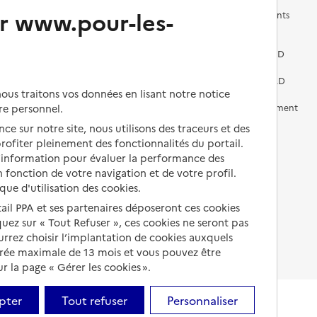
r www.pour-les-
Les questions à se poser
Les différents établissements
médicalisés
Vivre dans une résidence avec
services pour seniors
Préparer l'entrée en EHPAD
Vivre chez un proche
Aides financières en EHPAD
us traitons vos données en lisant notre notice
Vivre en accueil familial
Prévention, accompagnement
re personnel.
et soins
ce sur notre site, nous utilisons des traceurs et des
Autres solutions de logement
 profiter pleinement des fonctionnalités du portail.
Comprendre les prix en
d’information pour évaluer la performance des
EHPAD
 fonction de votre navigation et de votre profil.
Droits en EHPAD
ique d'utilisation des cookies.
tail PPA et ses partenaires déposeront ces cookies
Fin de vie en EHPAD
iquez sur « Tout Refuser », ces cookies ne seront pas
ourrez choisir l’implantation de cookies auxquels
urée maximale de 13 mois et vous pouvez être
 la page « Gérer les cookies ».
pter
Tout refuser
Personnaliser