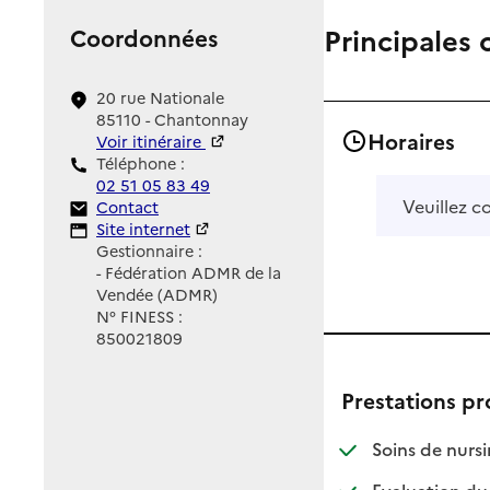
Principales 
Coordonnées
20 rue Nationale
85110 - Chantonnay
Horaires
Voir itinéraire
Téléphone :
02 51 05 83 49
Veuillez c
Contact
Contact
Site Internet
Site internet
Gestionnaire :
- Fédération ADMR de la
Vendée (ADMR)
N° FINESS :
850021809
Prestations p
Soins de nursi
Evaluation du