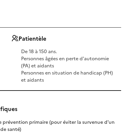
Patientèle
De 18 à 150 ans.
Personnes âgées en perte d'autonomie
(PA) et aidants
Personnes en situation de handicap (PH)
et aidants
ifiques
 prévention primaire (pour éviter la survenue d'un
: disponible
: non disponible
de santé)