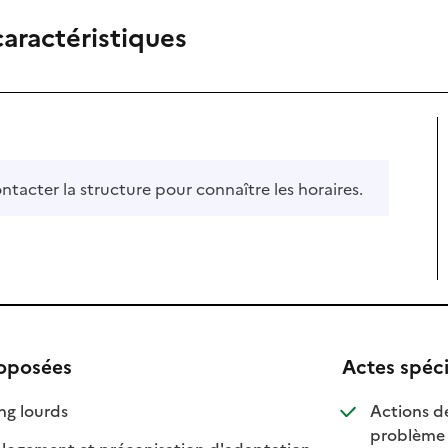
caractéristiques
ontacter la structure pour connaître les horaires.
roposées
Actes spéc
: disponible
: non disponible
ng lourds
Actions de
problème 
 logement et préconisation d'adaptation