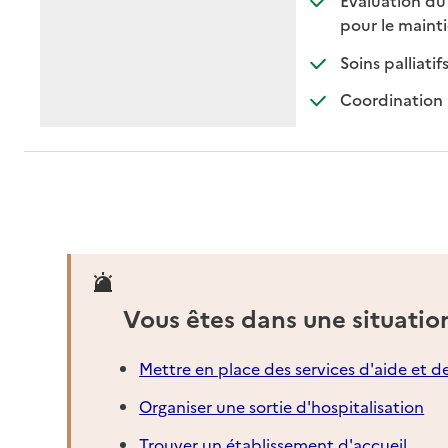
pour le maint
: di
: no
Soins palliatif
Coordination 
Vous êtes dans une situatio
Mettre en place des services d'aide et d
Organiser une sortie d'hospitalisation
Trouver un établissement d'accueil