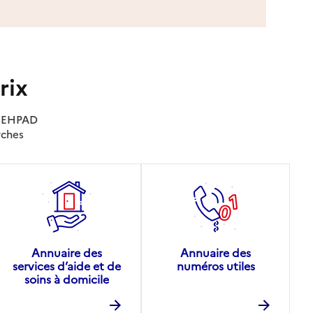
rix
es EHPAD
rches
Annuaire des
Annuaire des
services d’aide et de
numéros utiles
soins à domicile