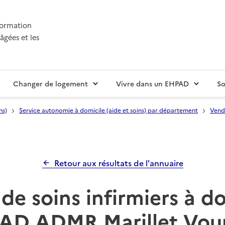
nformation
âgées et les
Changer de logement
Vivre dans un EHPAD
So
ns)
Service autonomie à domicile (aide et soins) par département
Vend
Retour aux résultats de l'annuaire
de soins infirmiers à d
AD ADMR Marillet Vou