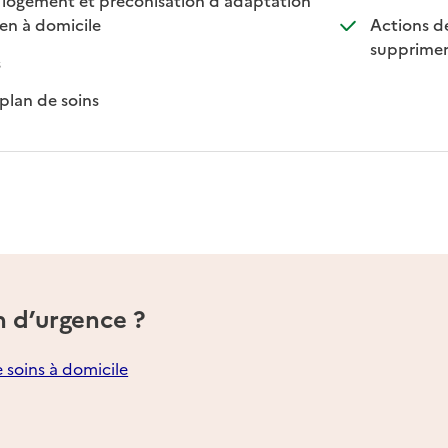
: disponible
: non disponible
ien à domicile
Actions de
supprimer
sponible
n disponible
s
: disponible
: non disponible
plan de soins
n d’urgence ?
e soins à domicile