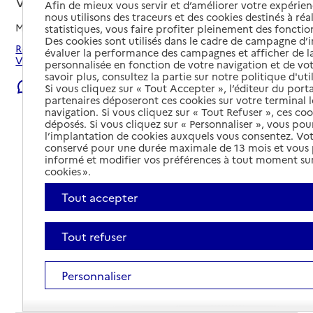
Valréas, VAUCLUSE
Afin de mieux vous servir et d’améliorer votre expérienc
nous utilisons des traceurs et des cookies destinés à réal
Mis à jour le
06/08/2026
statistiques, vous faire profiter pleinement des fonction
Des cookies sont utilisés dans le cadre de campagne d
Rechercher les établissements et services autour de
évaluer la performance des campagnes et afficher de la
Valréas.
personnalisée en fonction de votre navigation et de vot
savoir plus, consultez la partie sur notre politique d'uti
Signaler une erreur
Si vous cliquez sur « Tout Accepter », l’éditeur du porta
partenaires déposeront ces cookies sur votre terminal l
navigation. Si vous cliquez sur « Tout Refuser », ces co
déposés. Si vous cliquez sur « Personnaliser », vous pou
l’implantation de cookies auxquels vous consentez. Vot
conservé pour une durée maximale de 13 mois et vous
informé et modifier vos préférences à tout moment sur
cookies ».
Tout accepter
Tout refuser
Personnaliser
Tout déplier