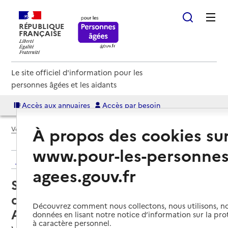
RÉPUBLIQUE
FRANÇAISE
Le site officiel d'information pour les
personnes âgées et les aidants
Accès aux annuaires
Accès par besoin
À propos des cookies su
Voir le fil d’Ariane
www.pour-les-personnes
Retour aux résultats de l'annuaire
agees.gouv.fr
Service de soins infirmiers à
domicile – SSIAD - Association
Découvrez comment nous collectons, nous utilisons, no
Aide aux Familles
données en lisant notre notice d’information sur la pr
à caractère personnel.