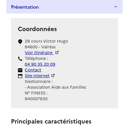
Présentation
Coordonnées
28 cours Victor Hugo
84600 - Valréas
Voir itinéraire
Téléphone :
04 90 35 20 09
Contact
Contact
Site Internet
Site internet
Gestionnaire :
- Association Aide aux Familles
N° FINESS :
840007835
Principales caractéristiques