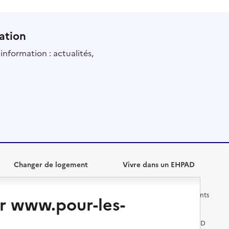
ation
information : actualités,
Changer de logement
Vivre dans un EHPAD
Les questions à se poser
Les différents établissements
r www.pour-les-
médicalisés
Vivre dans une résidence avec
services pour seniors
Préparer l'entrée en EHPAD