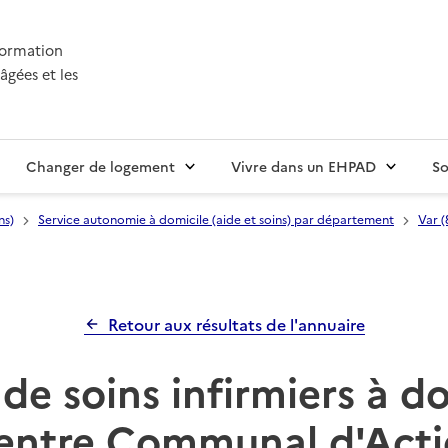
nformation
âgées et les
Changer de logement
Vivre dans un EHPAD
So
ns)
Service autonomie à domicile (aide et soins) par département
Var (
Retour aux résultats de l'annuaire
de soins infirmiers à d
entre Communal d'Acti