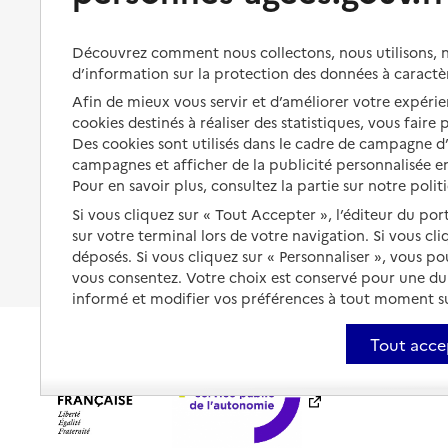
s'équiper
Aides financières
Préserver son autonomie et sa
Solutions d'accueil temporaire
Découvrez comment nous collectons, nous utilisons, no
santé
d’information sur la protection des données à caractè
Partager son logement
Organiser à l'avance sa propre
Afin de mieux vous servir et d’améliorer votre expérien
protection
cookies destinés à réaliser des statistiques, vous faire
Vivre à domicile avec une
maladie ou un handicap
Des cookies sont utilisés dans le cadre de campagne 
Les mesures de protection
campagnes et afficher de la publicité personnalisée en
Être hospitalisé
Pour en savoir plus, consultez la partie sur notre polit
Les obligations de la famille
Si vous cliquez sur « Tout Accepter », l’éditeur du por
Fin de vie à domicile
À qui s’adresser ?
sur votre terminal lors de votre navigation. Si vous cl
déposés. Si vous cliquez sur « Personnaliser », vous p
Les politiques du grand âge
vous consentez. Votre choix est conservé pour une d
informé et modifier vos préférences à tout moment sur
Tout acce