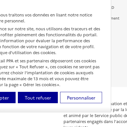
Vivre chez un proche
Aides financières en EHPAD
us traitons vos données en lisant notre notice
Vivre en accueil familial
Prévention, accompagnement
re personnel.
et soins
ce sur notre site, nous utilisons des traceurs et des
Autres solutions de logement
Comprendre les prix en
 profiter pleinement des fonctionnalités du portail.
EHPAD
d’information pour évaluer la performance des
 fonction de votre navigation et de votre profil.
Droits en EHPAD
ique d'utilisation des cookies.
Fin de vie en EHPAD
tail PPA et ses partenaires déposeront ces cookies
iquez sur « Tout Refuser », ces cookies ne seront pas
ourrez choisir l’implantation de cookies auxquels
urée maximale de 13 mois et vous pouvez être
 la page « Gérer les cookies ».
pter
Tout refuser
Personnaliser
Portail national d'information 
et de leurs proches, créé par la l
et animé par le Service public 
partenaires engagés dans l'acc