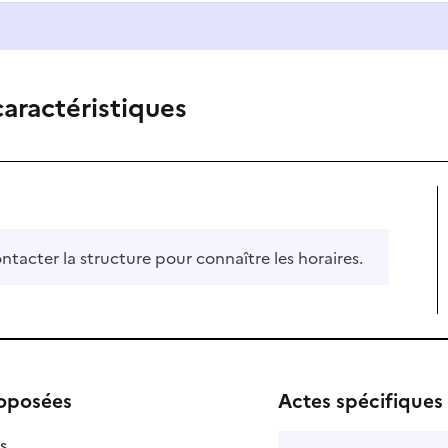
caractéristiques
ontacter la structure pour connaître les horaires.
roposées
Actes spécifiques
isponible
on disponible
s