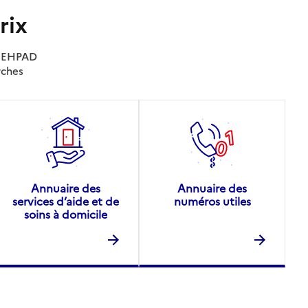
rix
es EHPAD
rches
Annuaire des
Annuaire des
services d’aide et de
numéros utiles
soins à domicile