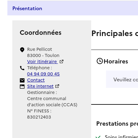
Présentation
Principales 
Coordonnées
Rue Pellicot
83000 - Toulon
Horaires
Voir itinéraire
Téléphone :
04 94 09 00 45
Veuillez c
Contact
Contact
Site Internet
Site internet
Gestionnaire :
Centre communal
d'action sociale (CCAS)
N° FINESS :
830212403
Prestations p
: d
: n
Soins infirmier