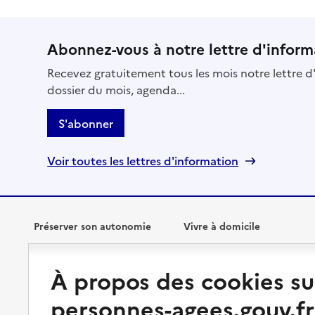
Abonnez-vous à notre lettre d'inform
Recevez gratuitement tous les mois notre lettre d'
dossier du mois, agenda...
S'abonner
Voir toutes les lettres d'information
Préserver son autonomie
Vivre à domicile
Perte d'autonomie : évaluation
Bénéficier d'aide à domicile
À propos des cookies su
et droits
Bénéficier de soins à domicile
personnes-agees.gouv.fr
Aménager son logement et