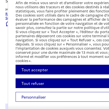
Solliès-Pont, VAR
Afin de mieux vous servir et d’améliorer votre expérienc
nous utilisons des traceurs et des cookies destinés à réal
Mis à jour le
08/08/2026
statistiques, vous faire profiter pleinement des fonction
Rechercher les établissements et services autour de
Des cookies sont utilisés dans le cadre de campagne d
Solliès-Pont.
évaluer la performance des campagnes et afficher de la
personnalisée en fonction de votre navigation et de vot
Signaler une erreur
savoir plus, consultez la partie sur notre politique d'uti
Si vous cliquez sur « Tout Accepter », l’éditeur du porta
partenaires déposeront ces cookies sur votre terminal l
navigation. Si vous cliquez sur « Tout Refuser », ces co
déposés. Si vous cliquez sur « Personnaliser », vous pou
l’implantation de cookies auxquels vous consentez. Vot
conservé pour une durée maximale de 13 mois et vous
informé et modifier vos préférences à tout moment sur
cookies ».
Tout accepter
Tout refuser
Tout déplier
Personnaliser