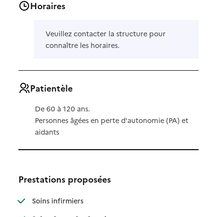
Horaires
Veuillez contacter la structure pour
connaître les horaires.
Patientèle
De 60 à 120 ans.
Personnes âgées en perte d'autonomie (PA) et
aidants
Prestations proposées
: disponible
: non disponible
Soins infirmiers