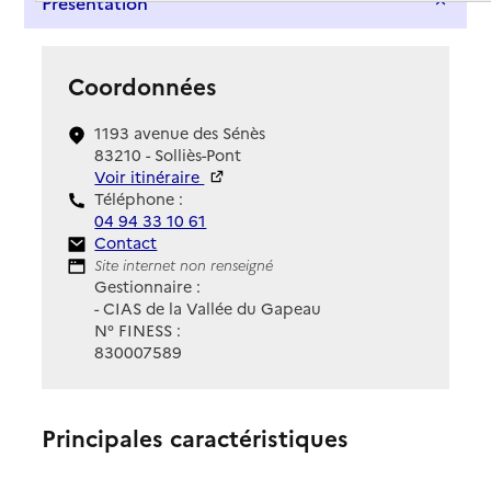
Présentation
Coordonnées
1193 avenue des Sénès
83210 - Solliès-Pont
Voir itinéraire
Téléphone :
04 94 33 10 61
Contact
Contact
Site Internet
Site internet non renseigné
Gestionnaire :
- CIAS de la Vallée du Gapeau
N° FINESS :
830007589
Principales caractéristiques