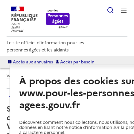
RÉPUBLIQUE
FRANÇAISE
Le site officiel d'information pour les
personnes âgées et les aidants
Accès aux annuaires
Accès par besoin
Voir le fil d’Ariane
À propos des cookies su
www.pour-les-personnes
Retour aux résultats de l'annuaire
agees.gouv.fr
Service de soins infirmiers à
domicile – SSIAD - CIAS de la
Découvrez comment nous collectons, nous utilisons, no
Vallée du Gapeau
données en lisant notre notice d’information sur la pr
à caractère personnel.