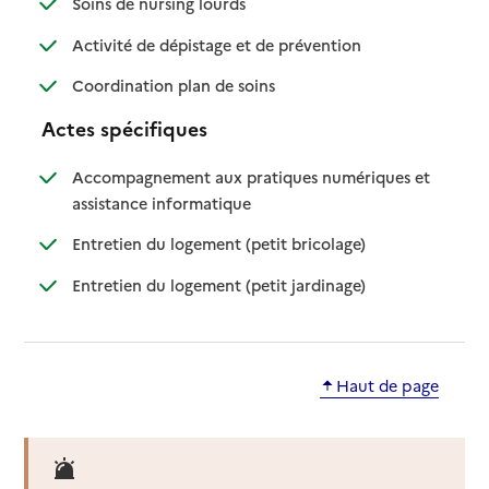
: disponible
: non disponible
Soins de nursing lourds
: disponible
: non disponible
Activité de dépistage et de prévention
: disponible
: non disponible
Coordination plan de soins
Actes spécifiques
Accompagnement aux pratiques numériques et
: disponible
: non disponible
assistance informatique
: disponible
: non disponible
Entretien du logement (petit bricolage)
: disponible
: non disponible
Entretien du logement (petit jardinage)
Haut de page