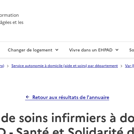
nformation
âgées et les
Changer de logement
Vivre dans un EHPAD
So
ns)
Service autonomie à domicile (aide et soins) par département
Var (
Retour aux résultats de l'annuaire
de soins infirmiers à d
 - Santé et Solidarité 