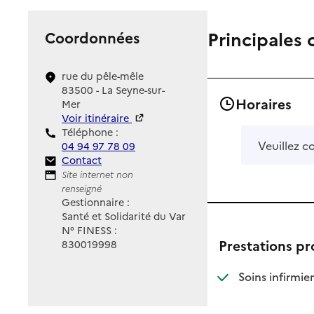
Principales 
Coordonnées
rue du pêle-mêle
83500 - La Seyne-sur-
Horaires
Mer
Voir itinéraire
Téléphone :
Veuillez c
04 94 97 78 09
Contact
Contact
Site Internet
Site internet non
renseigné
Gestionnaire :
Santé et Solidarité du Var
N° FINESS :
Prestations p
830019998
: d
: n
Soins infirmier