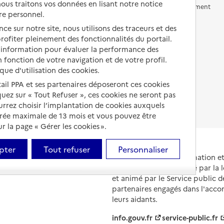
us traitons vos données en lisant notre notice
Vivre en accueil familial
Prévention, accompagnement
re personnel.
et soins
Autres solutions de logement
ce sur notre site, nous utilisons des traceurs et des
Comprendre les prix en
 profiter pleinement des fonctionnalités du portail.
EHPAD
d’information pour évaluer la performance des
 fonction de votre navigation et de votre profil.
Droits en EHPAD
ique d'utilisation des cookies.
Fin de vie en EHPAD
tail PPA et ses partenaires déposeront ces cookies
iquez sur « Tout Refuser », ces cookies ne seront pas
ourrez choisir l’implantation de cookies auxquels
urée maximale de 13 mois et vous pouvez être
 la page « Gérer les cookies ».
pter
Tout refuser
Personnaliser
Portail national d'information 
et de leurs proches, créé par la l
et animé par le Service public 
partenaires engagés dans l'acc
leurs aidants.
info.gouv.fr
service-public.fr