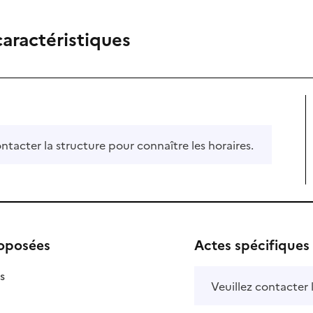
caractéristiques
ontacter la structure pour connaître les horaires.
roposées
Actes spécifiques
isponible
on disponible
s
Veuillez contacter 