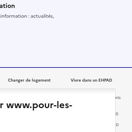
ation
information : actualités,
Changer de logement
Vivre dans un EHPAD
Les questions à se poser
Les différents établissements
r www.pour-les-
médicalisés
Vivre dans une résidence avec
services pour seniors
Préparer l'entrée en EHPAD
Vivre chez un proche
Aides financières en EHPAD