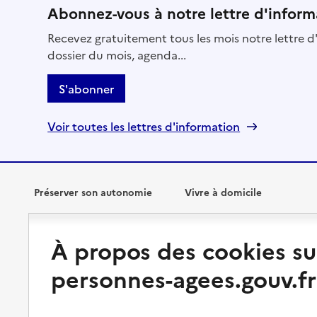
Abonnez-vous à notre lettre d'inform
Recevez gratuitement tous les mois notre lettre d'
dossier du mois, agenda...
S'abonner
Voir toutes les lettres d'information
Préserver son autonomie
Vivre à domicile
Perte d'autonomie : évaluation
Bénéficier d'aide à domicile
À propos des cookies su
et droits
Bénéficier de soins à domicile
personnes-agees.gouv.fr
Aménager son logement et
s'équiper
Aides financières
Préserver son autonomie et sa
Solutions d'accueil temporaire