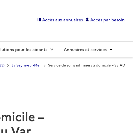
Accès aux annuaires
Accès par besoin
lutions pour les aidants
Annuaires et services
83)
La Seyne-sur-Mer
Service de soins infirmiers à domicile – SSIAD
omicile –
du Var