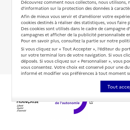
Découvrez comment nous collectons, nous utilisons, no
santé
d’information sur la protection des données à caractè
Partager son logement
Organiser à l'avance sa propre
Afin de mieux vous servir et d’améliorer votre expérien
protection
Vivre à domicile avec une
cookies destinés à réaliser des statistiques, vous faire
maladie ou un handicap
Des cookies sont utilisés dans le cadre de campagne 
Les mesures de protection
campagnes et afficher de la publicité personnalisée en
Être hospitalisé
Pour en savoir plus, consultez la partie sur notre polit
Les obligations de la famille
Fin de vie à domicile
Si vous cliquez sur « Tout Accepter », l’éditeur du por
À qui s’adresser ?
sur votre terminal lors de votre navigation. Si vous cl
déposés. Si vous cliquez sur « Personnaliser », vous p
Les politiques du grand âge
vous consentez. Votre choix est conservé pour une d
informé et modifier vos préférences à tout moment sur
Tout acce