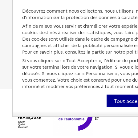
Préserver son autonomie et sa
Solutions d'accueil temporaire
Découvrez comment nous collectons, nous utilisons, no
santé
d’information sur la protection des données à caractè
Partager son logement
Organiser à l'avance sa propre
Afin de mieux vous servir et d’améliorer votre expérien
protection
Vivre à domicile avec une
cookies destinés à réaliser des statistiques, vous faire
maladie ou un handicap
Des cookies sont utilisés dans le cadre de campagne 
Les mesures de protection
campagnes et afficher de la publicité personnalisée en
Être hospitalisé
Pour en savoir plus, consultez la partie sur notre polit
Les obligations de la famille
Si vous cliquez sur « Tout Accepter », l’éditeur du por
Fin de vie à domicile
À qui s’adresser ?
sur votre terminal lors de votre navigation. Si vous cl
déposés. Si vous cliquez sur « Personnaliser », vous p
Les politiques du grand âge
vous consentez. Votre choix est conservé pour une d
informé et modifier vos préférences à tout moment sur
Tout acce