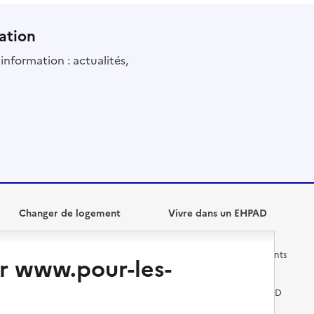
ation
information : actualités,
Changer de logement
Vivre dans un EHPAD
Les questions à se poser
Les différents établissements
r www.pour-les-
médicalisés
Vivre dans une résidence avec
services pour seniors
Préparer l'entrée en EHPAD