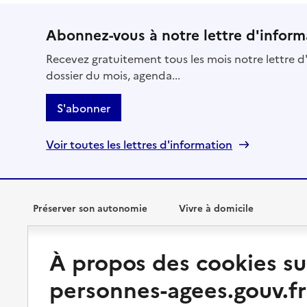
Abonnez-vous à notre lettre d'inform
Recevez gratuitement tous les mois notre lettre d'
dossier du mois, agenda...
S'abonner
Voir toutes les lettres d'information
Préserver son autonomie
Vivre à domicile
Perte d'autonomie : évaluation
Bénéficier d'aide à domicile
À propos des cookies su
et droits
Bénéficier de soins à domicile
personnes-agees.gouv.fr
Aménager son logement et
s'équiper
Aides financières