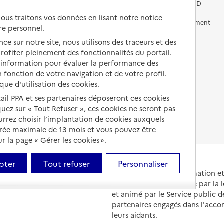
Vivre chez un proche
Aides financières en EHPAD
us traitons vos données en lisant notre notice
Vivre en accueil familial
Prévention, accompagnement
re personnel.
et soins
Autres solutions de logement
ce sur notre site, nous utilisons des traceurs et des
Comprendre les prix en
 profiter pleinement des fonctionnalités du portail.
EHPAD
d’information pour évaluer la performance des
 fonction de votre navigation et de votre profil.
Droits en EHPAD
ique d'utilisation des cookies.
Fin de vie en EHPAD
tail PPA et ses partenaires déposeront ces cookies
iquez sur « Tout Refuser », ces cookies ne seront pas
ourrez choisir l’implantation de cookies auxquels
urée maximale de 13 mois et vous pouvez être
 la page « Gérer les cookies ».
pter
Tout refuser
Personnaliser
Portail national d'information 
et de leurs proches, créé par la l
et animé par le Service public 
partenaires engagés dans l'acc
leurs aidants.