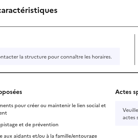
caractéristiques
ontacter la structure pour connaître les horaires.
roposées
Actes s
s pour créer ou maintenir le lien social et
Veuill
 disponible
 non disponible
ment
actes 
: disponible
: non disponible
pistage et de prévention
: disponible
: non disponible
e aux aidants et/ou à la famille/entourage