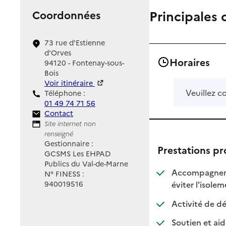
Principales 
Coordonnées
73 rue d'Estienne
d'Orves
Horaires
94120 - Fontenay-sous-
Bois
Voir itinéraire
Veuillez c
Téléphone :
01 49 74 71 56
Contact
Contact
Site Internet
Site internet non
renseigné
Gestionnaire :
Prestations p
GCSMS Les EHPAD
Publics du Val-de-Marne
Accompagnement
N° FINESS :
:
:
éviter l'isole
940019516
Activité de dé
Soutien et aid