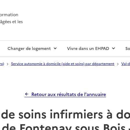
nformation
âgées et les
Changer de logement
Vivre dans un EHPAD
So
ns)
Service autonomie à domicile (aide et soins) par département
Val-
Retour aux résultats de l'annuaire
de soins infirmiers à d
de Fontenay sous Bois