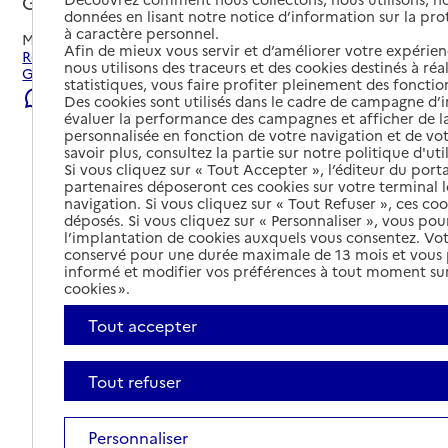
Graulhet, TARN
données en lisant notre notice d’information sur la pr
à caractère personnel.
Mis à jour le
04/08/2026
Afin de mieux vous servir et d’améliorer votre expérienc
Rechercher les établissements et services autour de
nous utilisons des traceurs et des cookies destinés à réal
Graulhet.
statistiques, vous faire profiter pleinement des fonction
Signaler une erreur
Des cookies sont utilisés dans le cadre de campagne d
évaluer la performance des campagnes et afficher de la
personnalisée en fonction de votre navigation et de vot
savoir plus, consultez la partie sur notre politique d'uti
Si vous cliquez sur « Tout Accepter », l’éditeur du porta
partenaires déposeront ces cookies sur votre terminal l
navigation. Si vous cliquez sur « Tout Refuser », ces co
déposés. Si vous cliquez sur « Personnaliser », vous pou
l’implantation de cookies auxquels vous consentez. Vot
conservé pour une durée maximale de 13 mois et vous
informé et modifier vos préférences à tout moment sur
cookies ».
Tout accepter
Tout refuser
Tout déplier
Personnaliser