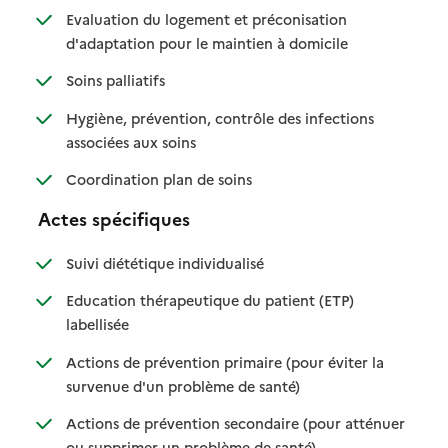
Evaluation du logement et préconisation
: disponible
: non disponible
d'adaptation pour le maintien à domicile
: disponible
: non disponible
Soins palliatifs
Hygiène, prévention, contrôle des infections
: disponible
: non disponible
associées aux soins
: disponible
: non disponible
Coordination plan de soins
Actes spécifiques
: disponible
: non disponible
Suivi diététique individualisé
Education thérapeutique du patient (ETP)
: disponible
: non disponible
labellisée
Actions de prévention primaire (pour éviter la
: disponible
: non disponible
survenue d'un problème de santé)
Actions de prévention secondaire (pour atténuer
: disponible
: non disponible
ou supprimer un problème de santé)