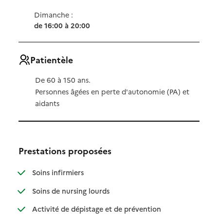
Dimanche :
de 16:00 à 20:00
Patientèle
De 60 à 150 ans.
Personnes âgées en perte d'autonomie (PA) et
aidants
Prestations proposées
: disponible
: non disponible
Soins infirmiers
: disponible
: non disponible
Soins de nursing lourds
: disponible
: non disponible
Activité de dépistage et de prévention