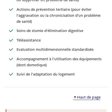
Actions de prévention tertiaire (pour éviter
l'aggravation ou la chronicisation d'un problème
: disponible
: non disponible
de santé)
: disponible
: non disponible
Soins de stomie d'élimination digestive
: disponible
: non disponible
Téléassistance
: disponible
: non disponib
Evaluation multidimensionnelle standardisée
Accompagnement à l'utilisation des équipements
: disponible
: non disponible
(dont domotique)
: disponible
: non disponible
Suivi de l'adaptation du logement
Haut de page