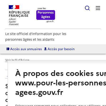
RÉPUBLIQUE
FRANÇAISE
Le site officiel d'information pour les
personnes âgées et les aidants
Accès aux annuaires
Accès par besoin
Voir le fil d’Ariane
À propos des cookies su
Retour aux résultats de l'annuaire
www.pour-les-personnes
Service de soins infirmiers à
agees.gouv.fr
domicile – SSIAD - Association
de Santé de la Vallée du Dadou
Découvrez comment nous collectons, nous utilisons, no