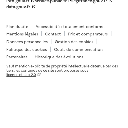
info.gouv.fr
service-public.fr
legifrance.gouv.fr
data.gouv.fr
Plan du site
Accessibilité : totalement conforme
Mentions légales
Contact
Prix et comparateurs
Données personnelles
Gestion des cookies
Politique des cookies
Outils de communication
Partenaires
Historique des évolutions
Sauf mention explicite de propriété intellectuelle détenue par des
tiers, les contenus de ce site sont proposés sous
licence etalab-2.0
Paramètres sur le choix des cookies