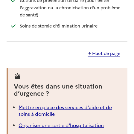
Actions de prévention tertiaire (pour éviter
l'aggravation ou la chronicisation d'un problème
: disponible
: non disponible
de santé)
: disponible
: non disponible
Soins de stomie d'élimination urinaire
Haut de page
Vous êtes dans une situation
d’urgence ?
Mettre en place des services d'aide et de
soins à domicile
Organiser une sortie d'hospitalisation