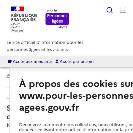
RÉPUBLIQUE
FRANÇAISE
Le site officiel d'information pour les
personnes âgées et les aidants
Accès aux annuaires
Accès par besoin
Voir le fil d’Ariane
À propos des cookies su
www.pour-les-personnes
Retour aux résultats de l'annuaire
agees.gouv.fr
Service de soins infirmiers à
domicile – SSIAD USSIF
Noisy-le-Sec, SEINE-SAINT-DENIS
Découvrez comment nous collectons, nous utilisons, no
données en lisant notre notice d’information sur la pr