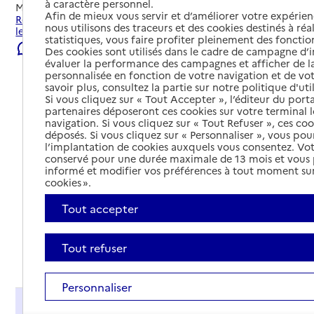
à caractère personnel.
Mis à jour le
23/07/2026
Afin de mieux vous servir et d’améliorer votre expérienc
Rechercher les établissements et services autour de Noisy-
nous utilisons des traceurs et des cookies destinés à réal
le-Sec.
statistiques, vous faire profiter pleinement des fonction
Signaler une erreur
Des cookies sont utilisés dans le cadre de campagne d
évaluer la performance des campagnes et afficher de la
personnalisée en fonction de votre navigation et de vot
savoir plus, consultez la partie sur notre politique d'uti
Si vous cliquez sur « Tout Accepter », l’éditeur du porta
partenaires déposeront ces cookies sur votre terminal l
navigation. Si vous cliquez sur « Tout Refuser », ces co
déposés. Si vous cliquez sur « Personnaliser », vous pou
l’implantation de cookies auxquels vous consentez. Vot
conservé pour une durée maximale de 13 mois et vous
informé et modifier vos préférences à tout moment sur
cookies ».
Tout accepter
Tout refuser
Tout déplier
Personnaliser
Présentation