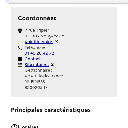
Coordonnées
7 rue Tripier
93130 - Noisy-le-Sec
Voir itinéraire
Téléphone :
01 48 20 42 72
Contact
Contact
Site Internet
Site internet
Gestionnaire :
VYV3 Ile-de-France
N° FINESS :
930026547
Principales caractéristiques
Horaires