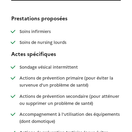
Prestations proposées
: disponible
: non disponible
Soins infirmiers
: disponible
: non disponible
Soins de nursing lourds
Actes spécifiques
: disponible
: non disponible
Sondage vésical intermittent
Actions de prévention primaire (pour éviter la
: disponible
: non disponible
survenue d'un problème de santé)
Actions de prévention secondaire (pour atténuer
: disponible
: non disponible
ou supprimer un problème de santé)
Accompagnement à l'utilisation des équipements
: disponible
: non disponible
(dont domotique)